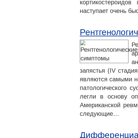
кортикостероидов
наступает очень б
Рентгенологи
Р
а
а
запястья (IV стади
являются самыми н
патологического су
легли в основу оп
Американской ревм
следующие…
Дифференциа