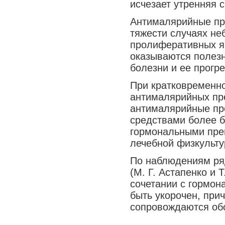
исчезает утренняя с
Медицина сегодня
Антималярийные пр
Новые шаги
тяжести случаях не
пролиферативных яв
оказываются полезн
болезни и ее прогр
При кратковременн
антималярийных пре
антималярийные пр
средствами более б
гормональными пре
лечебной физкульту
По наблюдениям ря
(М. Г. Астапенко и 
сочетании с гормон
быть укорочен, при
сопровождаются об