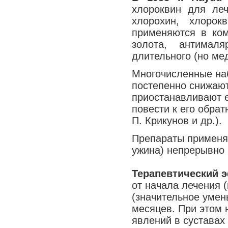
хлороквин для ле
хлорохин, хлорок
применяются в ком
золота, антимал
длительного (но ме
Многочисленные наб
постепенно снижают
приостанавливают е
повести к его обрат
П. Крикунов и др.).
Препараты применяю
ужина) непрерывно 
Терапевтический 
от начала лечения 
(значительное умен
месяцев. При этом 
явлений в суставах