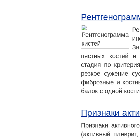
Рентгенограм
Р
ин
Зн
пястных костей и 
стадия по критери
резкое сужение с
фиброзные и костн
балок с одной кости
Признаки акти
Признаки активного
(активный плеврит,