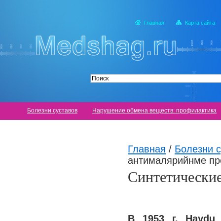
Главная
Карта сайта
Болезни суставов
Нарушение обмена веществ: профилактика
Главная
/
Болезни с
антималярийнме пр
Синтетически
В 1953 г. Hayd