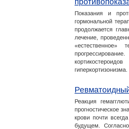
противопоказ
Показания и прот
гормональной терап
продолжается глав
лечение, проведенн
«естественное» 
прогрессирован
кортикостероидо
гиперкортизонизма
Ревматоидный
Реакция гемагглю
прогностическое зн
крови почти всегда
будущем. Согласн