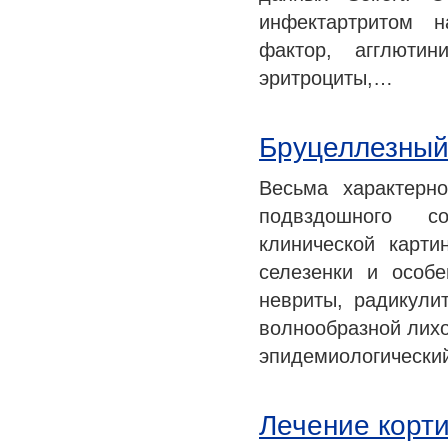
инфектартритом н
фактор, агглютин
эритроциты,…
Бруцеллезный
Весьма характерн
подвздошного со
клинической карти
селезенки и особ
невриты, радикули
волнообразной лихо
эпидемиологически
Лечение корт