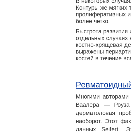
В некоторых случая
Медицина сегодня
Контуры же мягких 
пролиферативных из
Новые шаги
более четко.
Быстрота развития 
отдельных случаях 
костно-хрящевая де
выражены периарти
костей в течение в
Ревматоидный
Многими авторами 
Ваалера — Роуза 
дерматоловая про
наоборот. Этот фа
данных Seifert. 