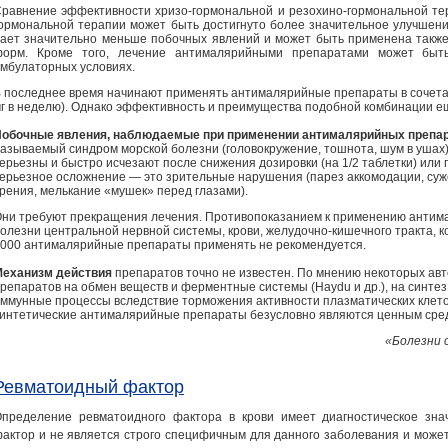
равнение эффективности хризо-гормональной и резохино-гормональной тер
ормональной терапии может быть достигнуто более значительное улучшени
ает значительно меньше побочных явлений и может быть применена также
форм. Кроме того, лечение антималярийными препаратами может быт
мбулаторных условиях.
 последнее время начинают применять антималярийные препараты в сочета
г в неделю). Однако эффективность и преимущества подобной комбинации е
обочные явления, наблюдаемые при применении антималярийных препа
азываемый синдром морской болезни (головокружение, тошнота, шум в ушах)
ерьезны и быстро исчезают после снижения дозировки (на 1/2 таблетки) или
ерьезное осложнение — это зрительные нарушения (парез аккомодации, суж
рения, мелькание «мушек» перед глазами).
ни требуют прекращения лечения. Противопоказанием к применению антим
олезни центральной нервной системы, крови, желудочно-кишечного тракта, к
000 антималярийные препараты применять не рекомендуется.
еханизм действия
препаратов точно не известен. По мнению некоторых авто
репаратов на обмен веществ и ферментные системы (Haydu и др.), на синтез
ммунные процессы вследствие торможения активности плазматических клеток
интетические антималярийные препараты безусловно являются ценным сре
«Болезни с
Ревматоидный фактор
пределение ревматоидного фактора в крови имеет диагностическое зна
актор и не является строго специфичным для данного заболевания и може