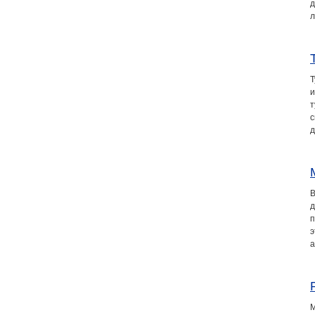
д
Медицина сегодня
л
Новые шаги
Т
и
с
д
В
д
п
э
а
М