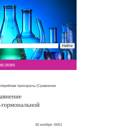
ия легких
алярийнме препараты (Сравнение
авнение
о-гормональной
30 ноября -0001