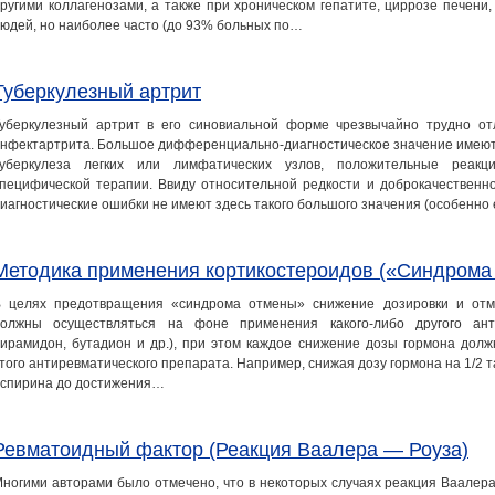
ругими коллагенозами, а также при хроническом гепатите, циррозе печен
юдей, но наиболее часто (до 93% больных по…
Туберкулезный артрит
уберкулезный артрит в его синовиальной форме чрезвычайно трудно о
нфектартрита. Большое дифференциально-диагностическое значение имею
туберкулеза легких или лимфатических узлов, положительные реак
пецифической терапии. Ввиду относительной редкости и доброкачественно
иагностические ошибки не имеют здесь такого большого значения (особенно
Методика применения кортикостероидов («Синдрома
 целях предотвращения «синдрома отмены» снижение дозировки и отме
олжны осуществляться на фоне применения какого-либо другого анти
ирамидон, бутадион и др.), при этом каждое снижение дозы гормона дол
того антиревматического препарата. Например, снижая дозу гормона на 1/2 т
спирина до достижения…
Ревматоидный фактор (Реакция Ваалера — Роуза)
ногими авторами было отмечено, что в некоторых случаях реакция Ваалер