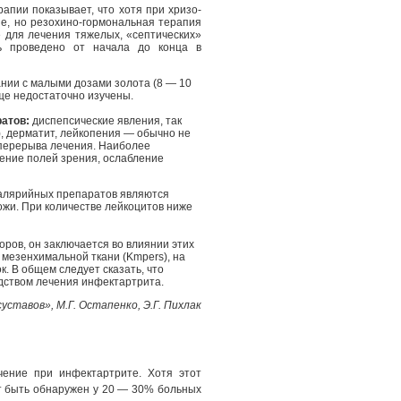
апии показывает, что хотя при хризо-
е, но резохино-гормональная терапия
 для лечения тяжелых, «септических»
ь проведено от начала до конца в
нии с малыми дозами золота (8 — 10
ще недостаточно изучены.
ратов:
диспепсические явления, так
, дерматит, лейкопения — обычно не
 перерыва лечения. Наиболее
ение полей зрения, ослабление
алярийных препаратов являются
ожи. При количестве лейкоцитов ниже
ров, он заключается во влиянии этих
 мезенхимальной ткани (Kmpers), на
. В общем следует сказать, что
дством лечения инфектартрита.
уставов», М.Г. Остапенко, Э.Г. Пихлак
чение при инфектартрите. Хотя этот
т быть обнаружен у 20 — 30% больных