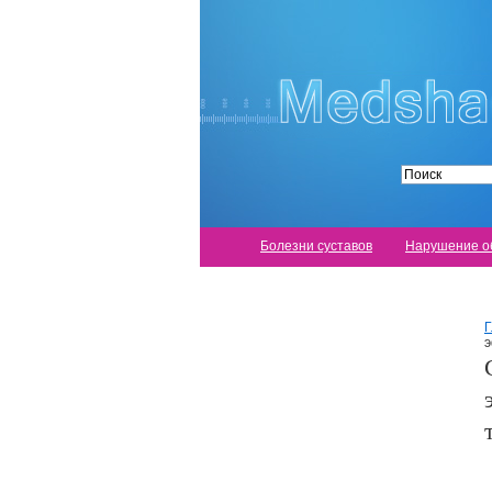
Болезни суставов
Нарушение о
Г
э