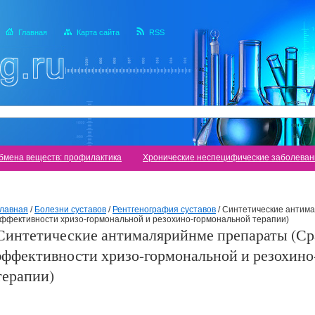
Главная
Карта сайта
RSS
бмена веществ: профилактика
Хронические неспецифические заболеван
лавная
/
Болезни суставов
/
Рентгенография суставов
/
Синтетические антим
ффективности хризо-гормональной и резохино-гормональной терапии)
Синтетические антималярийнме препараты (Ср
эффективности хризо-гормональной и резохин
терапии)