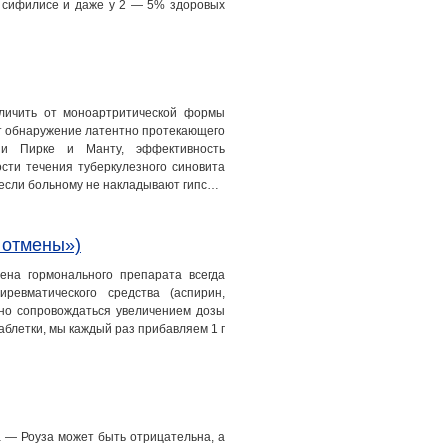
и, сифилисе и даже у 2 — 5% здоровых
тличить от моноартритической формы
т обнаружение латентно протекающего
ции Пирке и Манту, эффективность
сти течения туберкулезного синовита
 если больному не накладывают гипс…
 отмены»)
на гормонального препарата всегда
ревматического средства (аспирин,
жно сопровождаться увеличением дозы
аблетки, мы каждый раз прибавляем 1 г
а — Роуза может быть отрицательна, а