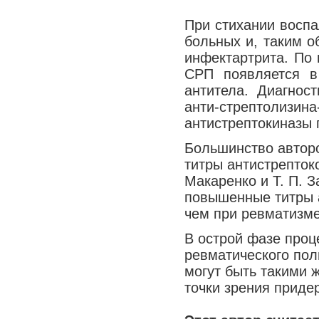
При стихании воспа
больных и, таким о
инфектартрита. По
СРП появляется в
антитела. Диагнос
анти-стрептол
антистрептокиназы 
Большинство авторо
титры антистрептоко
Макаренко и Т. П. З
повышенные титры а
чем при ревматизме
В острой фазе проц
ревматического пол
могут быть такими 
точки зрения придер