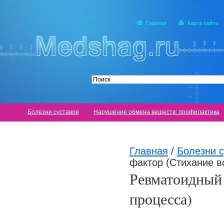
Главная
Карта сайта
Болезни суставов
Нарушение обмена веществ: профилактика
Главная
/
Болезни с
фактор (Стихание в
Ревматоидный 
процесса)