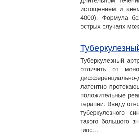
длительном течен
истощением и ане
4000). Формула бе
острых случаях мо
Туберкулезны
Туберкулезный арт
отличить от моно
дифференциально-
латентно протекающ
положительные реа
терапии. Ввиду отн
туберкулезного с
такого большого з
гипс…