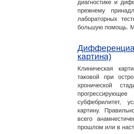
диагностике и диф
прежнему принад
лабораторных тес
большую помощь. М
Дифференциал
картина)
Клиническая карт
таковой при остр
хронической ста
прогрессирующе
субфебрилитет, у
картину. Правильн
всего анамнестич
прошлом или в на