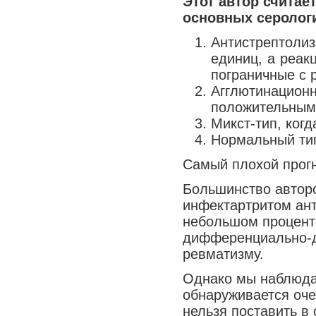
Этот автор считае
Медицина сегодня
основных серологи
Новые шаги
Антистрептоли
единиц, а реак
пограничные с 
Агглютинацио
положительным
Микст-тип, ког
Нормальный тип
Самый плохой прогн
Большинство авторо
инфектартритом ант
небольшом проценте
дифференциально-д
ревматизму.
Однако мы наблюда
обнаруживается оче
нельзя поставить в 