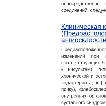
непосредственно
соединений, следуе
Клиническая к
(Предрасполо
ангиосклероти
Предрасположенно
изменений при п
соответствующих бо
к инсультам), ги
хронической и остр
эндартериита, нефр
почку), флебоскле
внутренних органо
суставного синдро