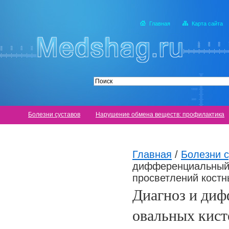
Главная
Карта сайта
Болезни суставов
Нарушение обмена веществ: профилактика
Главная
/
Болезни с
дифференциальный 
просветлений костн
Диагноз и диф
овальных кист