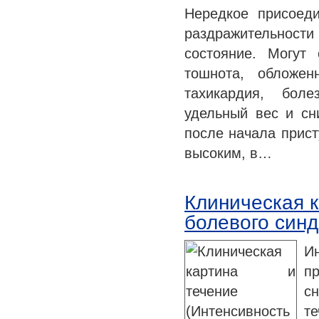
Нередкое присоеди
раздражительнос
состояние. Могут
тошнота, обложен
тахикардия, бол
удельный вес и сн
после начала прист
высоким, в…
Клиническая к
болевого син
И
п
с
т