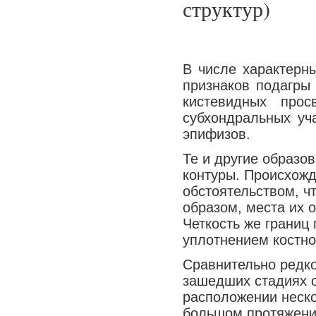
структур)
В числе характерны
признаков подагры
кистевидных прос
субхондральных уч
эпифизов.
Те и другие образо
контуры. Происхожд
обстоятельством, ч
образом, места их 
Четкость же границ
уплотнением костно
Сравнительно редко
зашедших стадиях 
расположении неско
большом протяжении