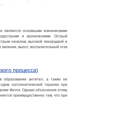
,…
 и являются основными клиническими
одострыми и хроническими. Острый
трым началом, высокой лихорадкой и
е явления, выпот, воспалительный отек
кого процесса)
 в образовании антител, а также ее
тодом патогенетической терапии при
дроме Фелти. Однако объяснения этому
сняется преимущественно тем, что при