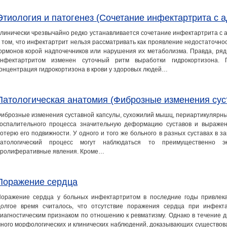
Этиология и патогенез (Сочетание инфектартрита с 
линически чрезвычайно редко устанавливается сочетание инфектартрита с а
 том, что инфектартрит нельзя рассматривать как проявление недостаточн
ормонов корой надпочечников или нарушения их метаболизма. Правда, ряд
инфектартритом изменен суточный ритм выработки гидрокортизона. 
онцентрация гидрокортизона в крови у здоровых людей…
Патологическая анатомия (Фиброзные изменения сус
иброзные изменения суставной капсулы, сухожилий мышц, периартикулярны
оспалительного процесса значительную деформацию суставов и выражен
отерю его подвижности. У одного и того же больного в разных суставах в з
патологический процесс могут наблюдаться то преимущественно эк
ролиферативные явления. Кроме…
Поражение сердца
оражение сердца у больных инфектартритом в последние годы привлека
олгое время считалось, что отсутствие поражения сердца при инфект
иагностическим признаком по отношению к ревматизму. Однако в течение 
ного морфологических и клинических наблюдений, доказывающих существов