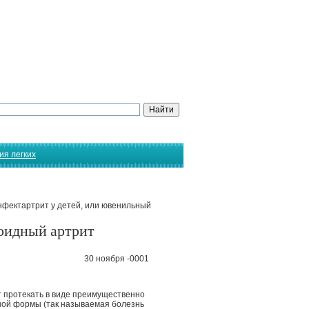
ия легких
фектартрит у детей, или ювенильный
оидный артрит
30 ноября -0001
 протекать в виде преимущественно
ной формы (так называемая болезнь