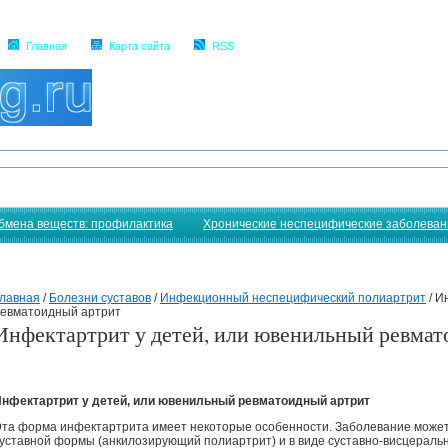
Главная
Карта сайта
RSS
бмена веществ: профилактика
Хронические неспецифические заболеван
лавная
/
Болезни суставов
/
Инфекционный неспецифический полиартрит
/
Ин
евматоидный артрит
Инфектартрит у детей, или ювенильный ревмат
нфектартрит у детей, или ювенильный ревматоидный артрит
та форма инфектартрита имеет некоторые особенности. Заболевание может
уставной формы (анкилозирующий полиартрит) и в виде суставно-висцераль