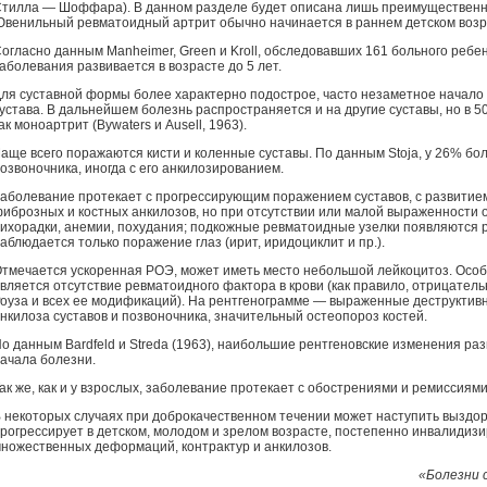
тилла — Шоффара). В данном разделе будет описана лишь преимущественн
венильный ревматоидный артрит обычно начинается в раннем детском возр
огласно данным Manheimer, Green и Kroll, обследовавших 161 больного ребен
аболевания развивается в возрасте до 5 лет.
ля суставной формы более характерно подострое, часто незаметное начало 
устава. В дальнейшем болезнь распространяется и на другие суставы, но в 5
ак моноартрит (Bywaters и Ausell, 1963).
аще всего поражаются кисти и коленные суставы. По данным Stoja, у 26% б
озвоночника, иногда с его анкилозированием.
аболевание протекает с прогрессирующим поражением суставов, с развитие
иброзных и костных анкилозов, но при отсутствии или малой выраженности
ихорадки, анемии, похудания; подкожные ревматоидные узелки появляются р
аблюдается только поражение глаз (ирит, иридоциклит и пр.).
тмечается ускоренная РОЭ, может иметь место небольшой лейкоцитоз. Осо
вляется отсутствие ревматоидного фактора в крови (как правило, отрицате
оуза и всех ее модификаций). На рентгенограмме — выраженные деструктивн
нкилоза суставов и позвоночника, значительный остеопороз костей.
о данным Bardfeld и Streda (1963), наибольшие рентгеновские изменения раз
ачала болезни.
ак же, как и у взрослых, заболевание протекает с обострениями и ремиссиями
 некоторых случаях при доброкачественном течении может наступить выздо
рогрессирует в детском, молодом и зрелом возрасте, постепенно инвалидизи
ножественных деформаций, контрактур и анкилозов.
«Болезни с