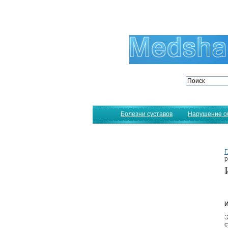
Болезни суставов
Нарушение о
Г
р
И
Э
с