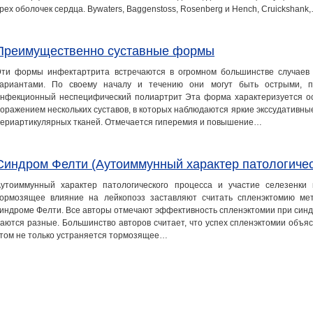
рех оболочек сердца. Bywaters, Baggenstoss, Rosenberg и Hench, Cruickshank
Преимущественно суставные формы
ти формы инфектартрита встречаются в огромном большинстве случаев
вариантами. По своему началу и течению они могут быть острыми, п
нфекционный неспецифический полиартрит Эта форма характеризуется ос
оражением нескольких суставов, в которых наблюдаются яркие экссудативны
ериартикулярных тканей. Отмечается гиперемия и повышение…
Синдром Фелти (Аутоиммунный характер патологичес
утоиммунный характер патологического процесса и участие селезенки
ормозящее влияние на лейкопоэз заставляют считать спленэктомию ме
индроме Фелти. Все авторы отмечают эффективность спленэктомии при син
аются разные. Большинство авторов считает, что успех спленэктомии объя
том не только устраняется тормозящее…