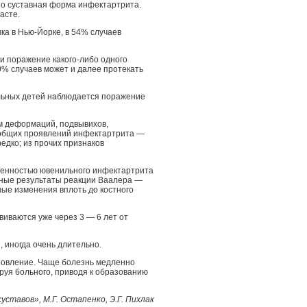
о суставная форма инфектартрита.
асте.
ка в Нью-Йорке, в 54% случаев
и поражение какого-либо одного
0% случаев может и далее протекать
ольных детей наблюдается поражение
м деформаций, подвывихов,
 общих проявлений инфектартрита —
едко; из прочих признаков
бенностью ювенильного инфектартрита
льные результаты реакции Ваалера —
ые изменения вплоть до костного
виваются уже через 3 — 6 лет от
, иногда очень длительно.
ровление. Чаще болезнь медленно
руя больного, приводя к образованию
уставов», М.Г. Остапенко, Э.Г. Пихлак