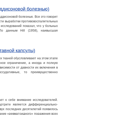
аддисоновой болезнью)
ддисоновой болезнью. Все это говорит
ости выработки противовоспалительных
 исследований показал, что у больных
По данным Hill (1958), наивысшая
тавной капсулы)
х тканей обусловливают на этом этапе
ное ограничение, а иногда и полную
ависимости от давности их включения в
ссудативные, то преимущественно
ет к себе внимание исследователей.
артрите является дифференциально-
двух последних десятилетий появилось
ание «ревматоидного» поражения всех