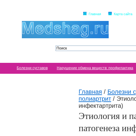
Главная
Карта сайта
Болезни суставов
Нарушение обмена веществ: профилактика
Главная
/
Болезни с
полиартрит
/
Этиоло
инфектартрита)
Этиология и п
патогенеза ин