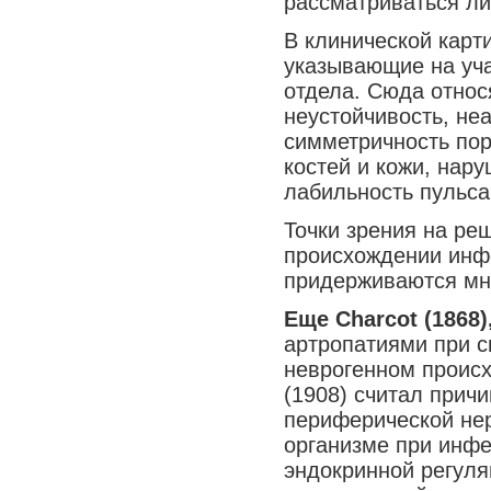
рассматриваться ли
Медицина сегодня
В клинической карт
Новые шаги
указывающие на уча
отдела. Сюда относ
неустойчивость, неа
симметричность по
костей и кожи, нару
лабильность пульса 
Точки зрения на ре
происхождении инф
придерживаются мн
Еще Charcot (1868)
артропатиями при с
неврогенном происх
(1908) считал прич
периферической не
организме при инф
эндокринной регуля