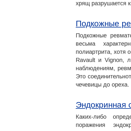
хрящ разрушается к
Подкожные ре
Подкожные ревмат
весьма характер
полиартрита, хотя 
Ravault и Vignon,
наблюдениям, ревм
Это соединительнот
чечевицы до ореха.
Эндокринная 
Каких-либо опред
поражения эндок