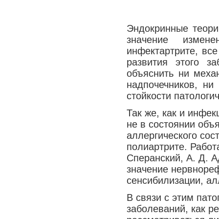
Эндокринные теори
значение измен
инфектартрите, все
развития этого з
объяснить ни меха
надпочечников, ни
стойкости патологич
Так же, как и инфе
не в состоянии объ
аллергического со
полиартрите. Работа
Сперанский, А. Д. А
значение нервноре
сенсибилизации, ал
В связи с этим пат
заболеваний, как р