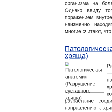
организма на боле
Однако ввиду то
поражением внутре
неизменно находя
многие считают, что
Патологическ
хряща)
Ра
—
п
х
ко
разрастание соед
направлению к хрящ