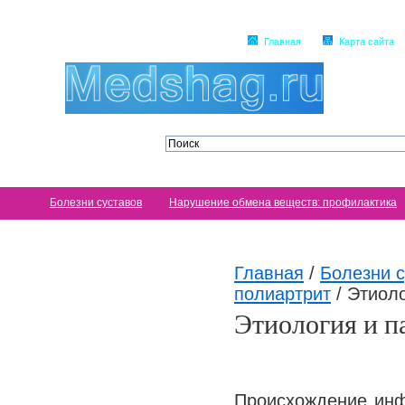
Главная
Карта сайта
Болезни суставов
Нарушение обмена веществ: профилактика
Главная
/
Болезни с
полиартрит
/
Этиоло
Этиология и п
Происхождение инф