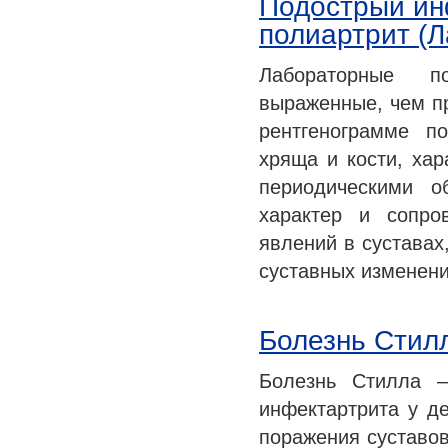
Подострый ин
полиартрит (Л
Лабораторные п
выраженные, чем пр
рентгенограмме п
хряща и кости, хар
периодическими о
характер и сопро
явлений в суставах
суставных изменени
Болезнь Сти
Болезнь Стилла 
инфектартрита у де
поражения суставо