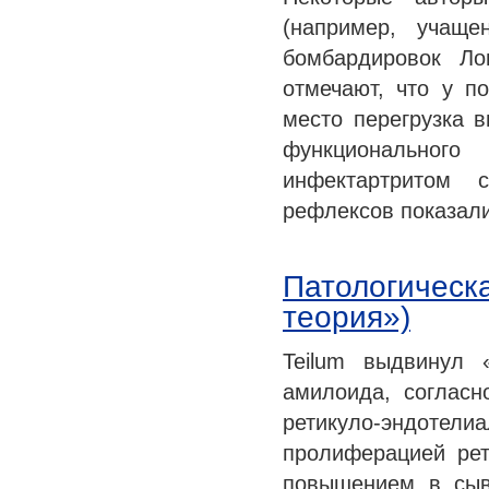
(например, учаще
бомбардировок Ло
отмечают, что у п
место перегрузка 
функционального
инфектартритом 
рефлексов показали
Патологическ
теория»)
Teilum выдвинул 
амилоида, согласн
ретикуло-эндотел
пролиферацией рет
повышением в сыв