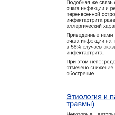
Подобная же связь 
Медицина сегодня
очага инфекции и р
Новые шаги
перенесенной остро
инфектартрита раве
аллергический хара
Приведенные нами 
очага инфекции на 
в 58% случаев оказ
инфектартрита.
При этом непосредс
отмечено снижение 
обострение.
Этиология и п
травмы)
Некоторые автор