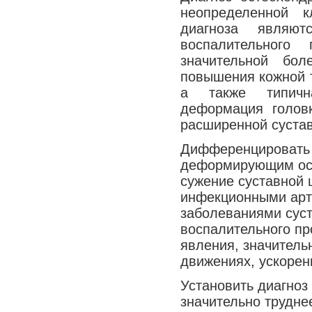
неопределенной 
диагноза являют
воспалительного 
значительной бол
повышения кожной т
а также типична
деформация голов
расширенной сустав
Дифференцировать 
деформирующим ост
сужение суставной 
инфекционными арт
заболеваниями сус
воспалительного пр
явления, значитель
движениях, ускоренн
Установить диагноз
значительно труднее