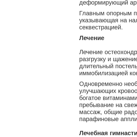
деформирующий ар
Медицина сегодня
Главным опорным пу
Новые шаги
указывающая на нал
секвестрацией.
Лечение
Лечение остеохондр
разгрузку и щажени
длительный постель
иммобилизацией кон
Одновременно необ
улучшающих кровоо
богатое витаминами
пребывание на свеж
массаж, общие рад
парафиновые аппли
Лечебная гимнаст