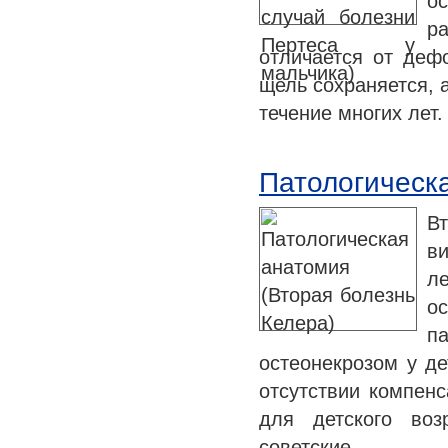
о
р
отличается от деф
щель сохраняется, 
течение многих лет
Патологическа
В
ви
л
о
п
остеонекрозом у де
отсутствии компен
для детского воз
советские…