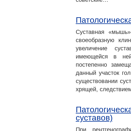
Патологическ
Суставная «мышь»
своеобразную кли
увеличение суст
имеющейся в ней
постепенно замеща
данный участок го
существовании сус
хрящей, следствие
Патологическ
суставов)
При рентгенограф