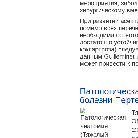
мероприятия, забол
хирургическому вме
При развитии асепт
помимо всех перечи
необходима остеото
достаточно устойчи
коксартроза) следу
данным Guilleminet 
может привести к 
Патологическ
болезни Перте
Т
О
ф