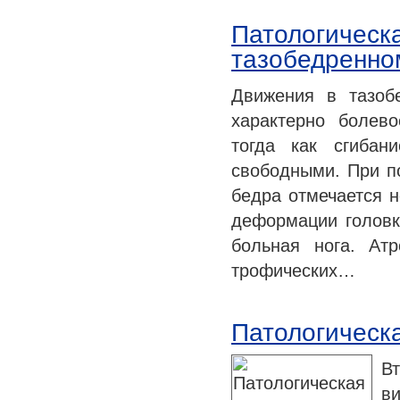
Патологическ
тазобедренно
Движения в тазоб
характерно болево
тогда как сгибан
свободными. При по
бедра отмечается 
деформации головк
больная нога. Ат
трофических…
Патологическа
В
ви