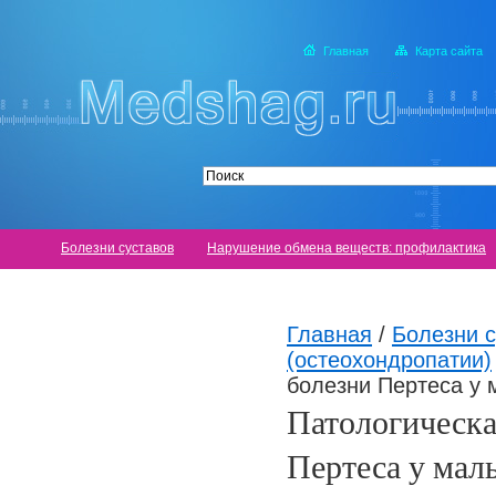
Главная
Карта сайта
Болезни суставов
Нарушение обмена веществ: профилактика
Главная
/
Болезни с
(остеохондропатии)
болезни Пертеса у 
Патологическа
Пертеса у мал