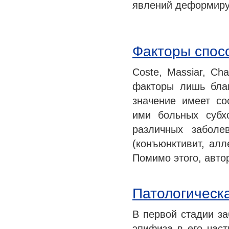
явлений деформиру
Факторы спос
Coste, Massiar, Ch
факторы лишь благ
значение имеет с
ими больных субх
различных заболе
(конъюнктивит, алл
Помимо этого, авто
Патологическ
В первой стадии за
эпифиза в его час