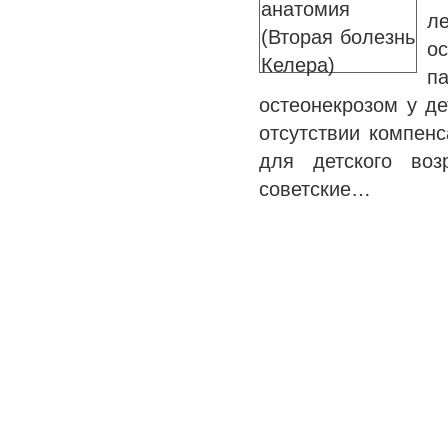
л
о
п
остеонекрозом у де
отсутствии компен
для детского воз
советские…