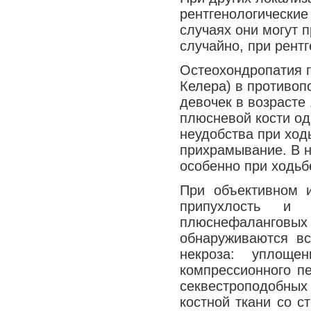
рентгенологически
Медицина сегодня
случаях они могут 
Новые шаги
случайно, при рент
Остеохондропатия го
Келера) в противоп
девочек в возрасте 
плюсневой кости од
неудобства при ход
прихрамывание. В н
особенно при ходьб
При объективном 
припухлость и 
плюснефаланговы
обнаруживаются в
некроза: уплоще
компрессионного пе
секвестроподобных
костной ткани со с