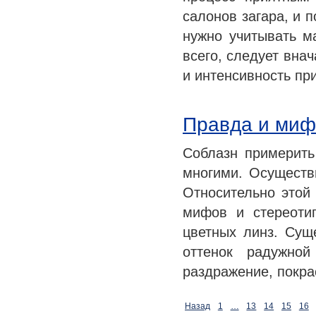
салонов загара, и 
нужно учитывать м
всего, следует вна
и интенсивность п
Правда и миф
Соблазн примерить
многими. Осуществ
Относительно этой 
мифов и стереоти
цветных линз. Сущ
оттенок радужной
раздражение, покра
Назад
1
…
13
14
15
16