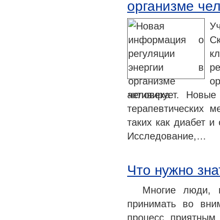
организме че
У
С
к
р
о
активирует. Новы
терапевтических м
таких как диабет и
Исследование,…
Что нужно зн
Многие люди, ко
принимать во вни
процесс приятным