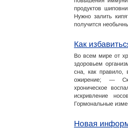
повышения иммунит
продуктов шиповн
Нужно залить кипя
получится необыч
Как избавитьс
Во всем мире от х
здоровьем организ
сна, как правило,
ожирение; — Ско
хроническое воспа
искривление нос
Гормональные изм
Новая информ