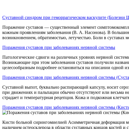
Суставной синдром при геморрагическом васкулите (Болезни 
Поражение суставов — существенный элемент симптомокомплек
кожным проявлениям заболевания (В. А. Насонова). В большин
возникновением, обратимостью, летучестью. Боли в суставах 
Поражения суставов при заболеваниях нервной системы
Патологические сдвиги на различных уровнях нервной системы
Возникающие при этом заболевания суставов получили назван
целесообразным подробнее остановиться на описании одной из
Поражения суставов при заболеваниях нервной системы (Суст
Суставной выпот, буквально распирающий капсулу, носит сероз
при движениях и пальпации обычно отсутствуют или весьма н
страдает и температурная рецепция. Кожа и подкожная клетча
Поражения суставов при заболеваниях нервной системы (Кист
Кисти больной сирингомиелией Асимметричная деформация ме
наличием остеосклероза в области суставных концов костей и 