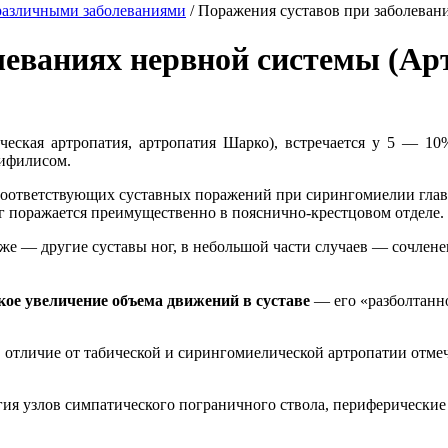
 различными заболеваниями
/
Поражения суставов при заболеван
леваниях нервной системы (Ар
ческая артропатия, артропатия Шарко), встречается у 5 — 1
сифилисом.
 соответствующих суставных поражений при сирингомиелии глав
зг поражается преимущественно в пояснично-крестцовом отделе.
же — другие суставы ног, в небольшой части случаев — сочлене
кое увеличение объема движений в суставе
— его «разболтанно
 отличие от табической и сирингомиелической артропатии отме
гия узлов симпатического пограничного ствола, периферические