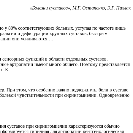
«Болезни суставов», М.Г. Остапенко, Э.Г. Пихлак
о у 80% соответствующих больных, уступая по частоте лишь
ртральгии и дефигурации крупных суставов, быстрым
ьпации они усиливаются….
 сенсорных функций в области отдельных суставов.
чные артропатии имеют много общего. Поэтому представляется
ых. К…
р. При этом, что особенно важно подчеркнуть, боли в суставе
 болевой чувствительности при сирингомиелии. Одновременно
ия суставов при сирингомиелии характеризуются обычно
и формируется типичная для артропатии рентгенологическая