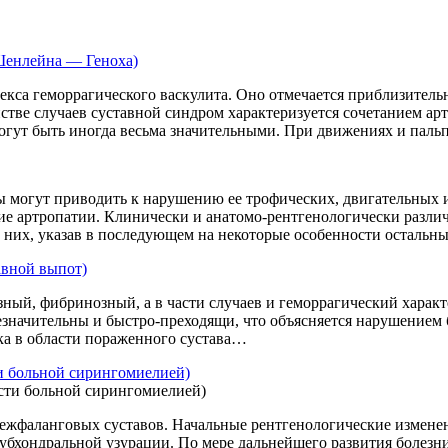
Шенлейна — Геноха)
са геморрагического васкулита. Оно отмечается приблизительн
стве случаев суставной синдром характеризуется сочетанием а
могут быть иногда весьма значительными. При движениях и пал
 могут приводить к нарушению ее трофических, двигательных и
ие артропатии. Клинически и анатомо-рентгенологически разли
 них, указав в последующем на некоторые особенности остальн
авной выпот)
ный, фибринозный, а в части случаев и геморрагический характе
езначительны и быстро-преходящи, что объясняется нарушением
тка в области пораженного сустава…
и больной сирингомиелией)
жфаланговых суставов. Начальные рентгенологические изменен
субхондральной узурации. По мере дальнейшего развития болезн