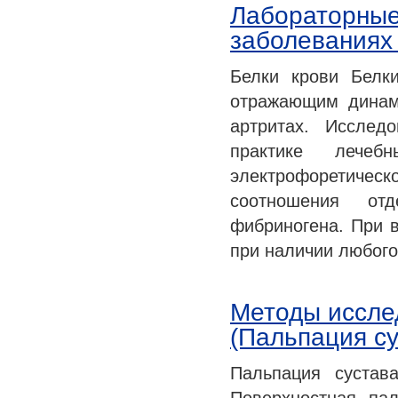
Лабораторные
заболеваниях 
Белки крови Белк
отражающим динам
артритах. Исслед
практике лечеб
электрофоретиче
соотношения от
фибриногена. При в
при наличии любого
Методы иссле
(Пальпация су
Пальпация сустав