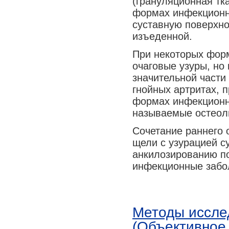
(грануляционная тк
Медицина сегодня
формах инфекционны
суставную поверхно
Новые шаги
изъеденной.
При некоторых фор
очаговые узуры, но
значительной части
гнойных артритах, 
формах инфекционно
называемые остеол
Сочетание раннего 
щели с узурацией с
анкилозированию по
инфекционные забо
Методы иссле
(Объективное