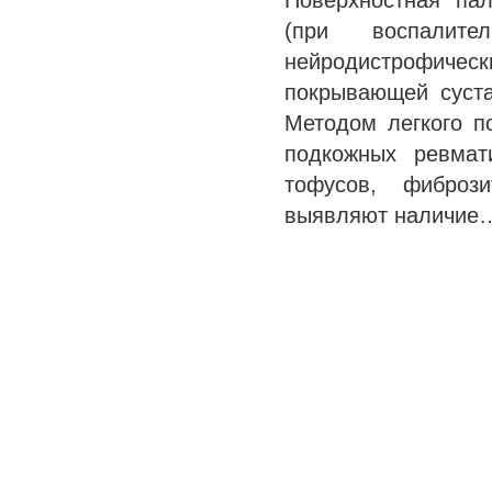
Поверхностная па
(при воспалит
нейродистрофичес
покрывающей суст
Методом легкого п
подкожных ревмат
тофусов, фиброз
выявляют наличие