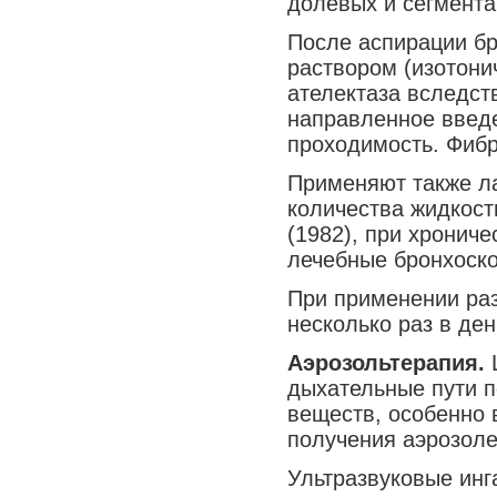
долевых и сегмента
После аспирации б
раствором (изотони
ателектаза вследст
направленное введе
проходимость. Фиб
Применяют также л
количества жидкости
(1982), при хронич
лечебные бронхоско
При применении ра
несколько раз в де
Аэрозольтерапия.
Ш
дыхательные пути п
веществ, особенно 
получения аэрозоле
Ультразвуковые инг