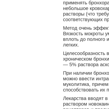
применять бронхор
небольшое кровохар
растворы (что треб
соответствующих пр
Метод очень эффект
Вязкость мокроты ум
вплоть до полного 
легких.
Целесообразность в
хроническом бронхи
— 5% раствора аско
При наличии бронхо
можно ввести интра
муколитика, причем
способствовать их 
Лекарства вводят в
раствором новокаин