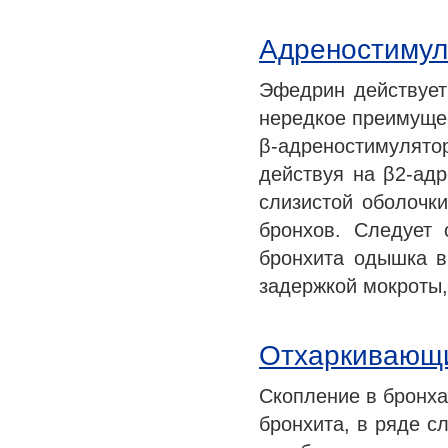
Адреностиму
Эфедрин действует 
нередкое преимуще
β-адреностимулято
действуя на β2-адр
слизистой оболочки
бронхов. Следует 
бронхита одышка в
задержкой мокроты
Отхаркивающи
Скопление в бронха
бронхита, в ряде с