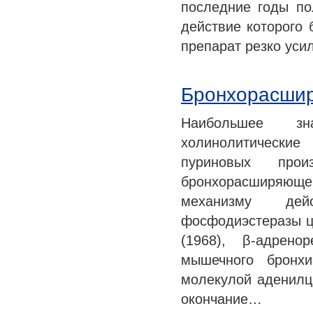
последние годы по
действие которого 
препарат резко ус
Бронхорасши
Наибольшее зн
холинолитические
пуриновых про
бронхорасширяюще
механизму дей
фосфодиэстеразы цА
(1968), β-адрен
мышечного бронхи
молекулой аденилц
окончание…