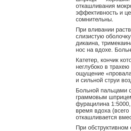
откашливания мокр
Медицина сегодня
эффективность и це
Новые шаги
сомнительны.
При вливании раств
слизистую оболочку 
дикаина, тримекаин
нос на вдохе. Больн
Катетер, кончик ко
неглубоко в трахею
ощущение «провала
и сильной струи во
Больной пальцами ф
граммовым шприцем
фурацилина 1:5000,
время вдоха (всего
откашливается вмес
При обструктивном