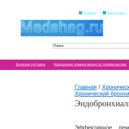
Главная
Карта сайта
Болезни суставов
Нарушение обмена веществ: профилактика
Главная
/
Хроничес
Хронический бронхи
Эндобронхиал
Эффективное лече