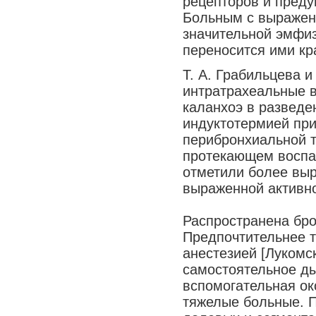
рецепторов и пред
Больным с выражен
значительной эмфиз
переносится ими кр
Т. А. Грабильцева и
интратрахеальные в
каланхоэ в разведе
индуктотермией пр
перибронхиальной 
протекающем воспал
отметили более вы
выраженной активно
Распространена бро
Предпочтительнее 
анестезией [Лукомск
самостоятельное д
вспомогательная ок
тяжелые больные. П