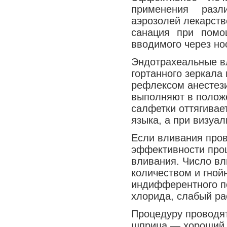
применения разл
аэрозолей лекарств
санация при помо
вводимого через но
Эндотрахеальные в
гортанного зеркала
рефлексом анестези
выполняют в полож
салфетки оттягивае
языка, а при визуа
Если вливания пров
эффективности про
вливания. Число в
количеством и гной
индифферентного по
хлорида, слабый ра
Процедуру проводя
шприца — хороший 