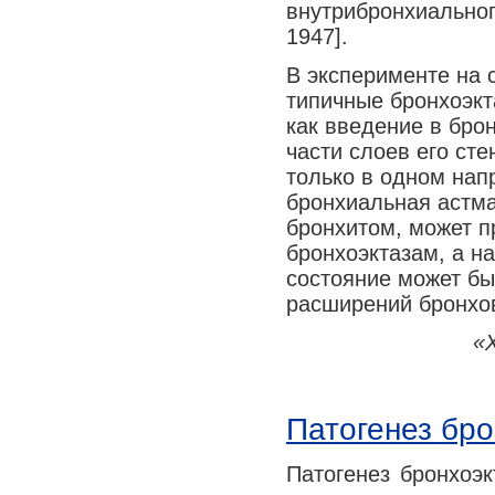
внутрибронхиального
1947].
В эксперименте на 
типичные бронхоэкт
как введение в брон
части слоев его ст
только в одном напр
бронхиальная астм
бронхитом, может 
бронхоэктазам, а н
состояние может бы
расширений бронхов 
«
Патогенез бро
Патогенез бронхоэк