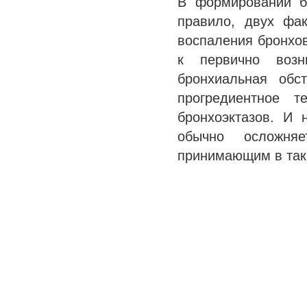
В формировании бр
правило, двух фа
воспаления бронхов
к первично возн
бронхиальная обс
прогредиентное т
бронхоэктазов. И 
обычно осложняе
принимающим в та