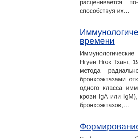
расценивается по
способствуя их…
Иммунологиче
времени
Иммунологические 
Нгуен Нгок Тханг, 1
метода радиаль
бронхоэктазами от
одного класса им
крови IgA или IgM)
бронхоэктазов,…
Формирование