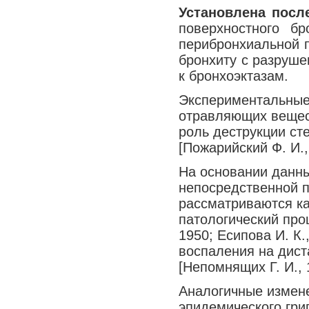
Установлена посл
поверхностного б
перибронхиальной
бронхиту с разруше
к бронхоэктазам.
Экспериментальные
отравляющих вещес
роль деструкции ст
[Пожарийский Ф. И., 
На основании данны
непосредственной 
рассматриваются ка
патологический про
1950; Есипова И. К.
воспаления на дист
[Непомнящих Г. И., 
Аналогичные измен
эпидемического грип