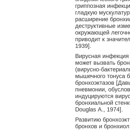
гриппозная инфекци
Медицина сегодня
гладкую мускулатур
Новые шаги
расширение бронхиа
деструктивные изме
окружающей легочно
приводит к значите
1939].
Вирусная инфекция 
может вызвать бро
(вирусно-бактериал
мышечного тонуса 
бронхоэктазов [Давы
пневмонии, обуслов
индуцируются виру
бронхиальной стенк
Douglas А., 1974].
Развитию бронхоэкт
бронхов и бронхио