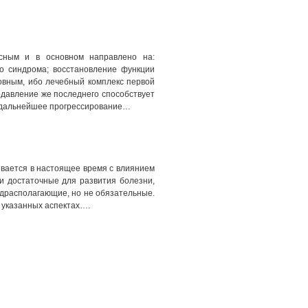
сным и в основном направлено на:
го синдрома; восстановление функции
овным, ибо лечебный комплекс первой
давление же последнего способствует
е дальнейшее прогрессирование…
вается в настоящее время с влиянием
и достаточные для развития болезни,
едрасполагающие, но не обязательные.
 указанных аспектах….