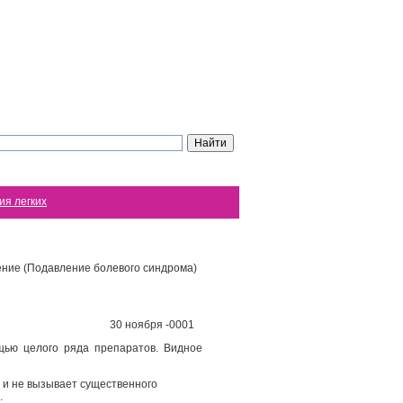
ия легких
ние (Подавление болевого синдрома)
30 ноября -0001
щью целого ряда препаратов. Видное
и не вызывает существенного
.