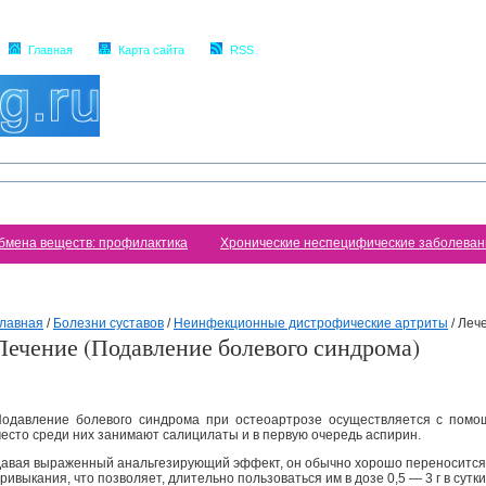
Главная
Карта сайта
RSS
бмена веществ: профилактика
Хронические неспецифические заболеван
лавная
/
Болезни суставов
/
Неинфекционные дистрофические артриты
/
Лече
Лечение (Подавление болевого синдрома)
одавление болевого синдрома при остеоартрозе осуществляется с помо
есто среди них занимают салицилаты и в первую очередь аспирин.
авая выраженный анальгезирующий эффект, он обычно хорошо переносится 
ривыкания, что позволяет, длительно пользоваться им в дозе 0,5 — 3 г в сутки