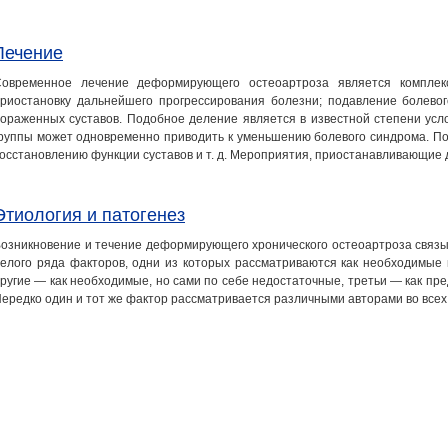
Лечение
Современное лечение деформирующего остеоартроза является комплек
риостановку дальнейшего прогрессирования болезни; подавление болево
ораженных суставов. Подобное деление является в известной степени усл
руппы может одновременно приводить к уменьшению болевого синдрома. По
осстановлению функции суставов и т. д. Мероприятия, приостанавливающи
Этиология и патогенез
озникновение и течение деформирующего хронического остеоартроза связы
елого ряда факторов, одни из которых рассматриваются как необходимые 
ругие — как необходимые, но сами по себе недостаточные, третьи — как пр
ередко один и тот же фактор рассматривается различными авторами во всех
g.ru
- ваш шаг к здоровью!.