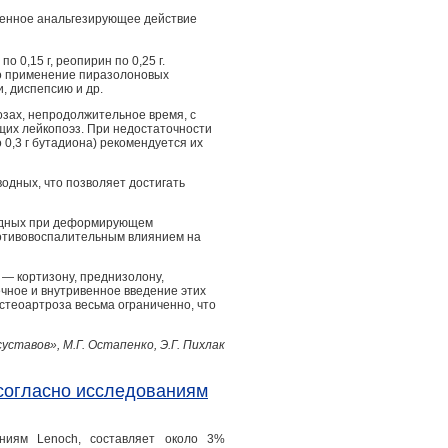
аженное анальгезирующее действие
по 0,15 г, реопирин по 0,25 г.
ко применение пиразолоновых
, диспепсию и др.
озах, непродолжительное время, с
щих лейкопоэз. При недостаточности
0,3 г бутадиона) рекомендуется их
дных, что позволяет достигать
водных при деформирующем
ротивовоспалительным влиянием на
— кортизону, преднизолону,
чное и внутривенное введение этих
теоартроза весьма ограниченно, что
уставов», М.Г. Остапенко, Э.Г. Пихлак
 согласно исследованиям
аниям Lenoch, составляет около 3%