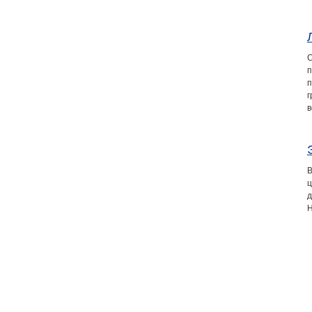
п
п
г
в
В
ц
д
Н
©2011-2026
MedSha