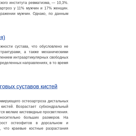
ского института ревматизма, — 10,3%.
оартроз у 11% мужчин и 17% женщин.
поражении мужчин. Однако, по данным
я)
жности сустава, что обусловлено не
трактурами, а также механическими
влением интраартикулярных свободных
определенных направлениях, в то время
овых суставов кистей
рмирующего остеоартроза дистальных
 кистей. Возрастает субхондральный
ются мелкие кистевидные просветления.
тносительно больших размеров. На
рост остеофитов в дорсальном и
, что краевые костные разрастания