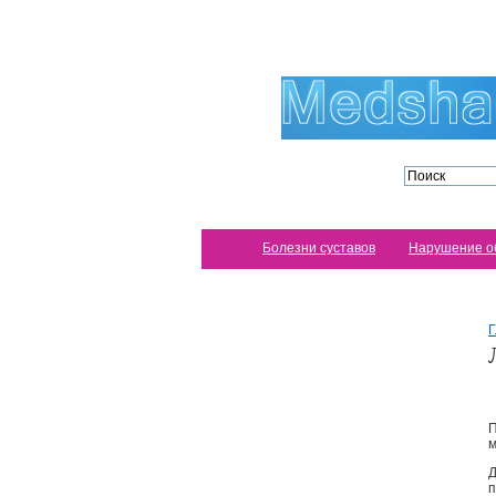
Болезни суставов
Нарушение о
Г
П
м
Д
п