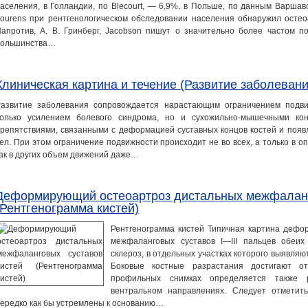
аселения, в Голландии, по Blecourt, — 6,9%, в Польше, по данным Варшав
ourens при рентгенологическом обследовании населения обнаружил осте
апротив, А. В. Гринберг, Jacobson пишут о значительно более частом 
большинства…
Клиническая картина и течение (Развитие заболевани
азвитие заболевания сопровождается нарастающим ограничением подви
олько усилением болевого синдрома, но и сухожильно-мышечными кон
репятствиями, связанными с деформацией суставных концов костей и поя
ел. При этом ограничение подвижности происходит не во всех, а только в 
ак в других объем движений даже…
Деформирующий остеоартроз дистальных межфаланг
(Рентгенограмма кистей)
Рентгенограмма кистей Типичная картина дефо
межфаланговых суставов I—III пальцев обеих
склероз, в отдельных участках которого выявля
Боковые костные разрастания достигают о
профильных снимках определяется также 
вентральном направлениях. Следует отметить
ередко как бы устремлены к основанию…