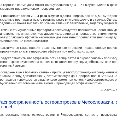
а короткое время доза может быть увеличена до 4 — 5 г в сутки. Более выр
казывают пиразолоновые производные.
х назначают per os 2 — 4 раза в сутки в дозах:
пирамидон по 0,5 г, бутадион 
казанные препараты можно вводить также внутримышечно и в свечах. Одна
оединений может вызвать побочные явления: лейкопению, задержку жидкости
 связи с этим указанные препараты рекомендуется назначать в небольших д
дновременным назначением диуретиков, а иногда и препаратов, стимулирую
олеутоляющего эффекта небольших доз указанных препаратов (например до 
омбинирование с салицилатами.
рактикуются также параинтраартикулярные инъекции пиразолоновых произво
ыраженного анальгезирующего эффекта при небольших дозах.
ледует отметить, что эффективность салицилатов и пиразолоновых произ
стеоартрозе обусловлена не только их анальгезирующим действием, но и п
торичный артрит.
оследнее еще в большей степени присуще глюкокортикоидным соединениям 
риамсинолону, дексаметазону, бетаметазону и др. Пероральное, внутримыше
репаратов используется в настоящее время при лечении деформирующего ос
бусловлено их побочным влиянием и преходящей эффективностью.
«Болезни с
Распространенность остеоартрозов в Чехословакии,
Lenoch
аспространенность остеоартрозов в Чехословакии, согласно исследов