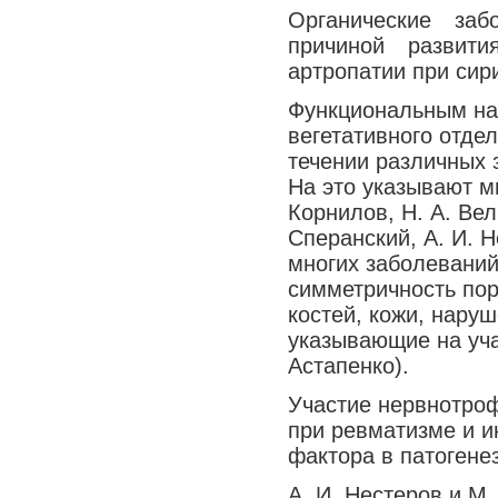
Органические за
причиной развити
артропатии при сир
Функциональным на
вегетативного отде
течении различных 
На это указывают м
Корнилов, Н. А. Вел
Сперанский, А. И. Н
многих заболеваний
симметричность по
костей, кожи, наруш
указывающие на уча
Астапенко).
Участие нервнотроф
при ревматизме и и
фактора в патогене
А. И. Нестеров и М