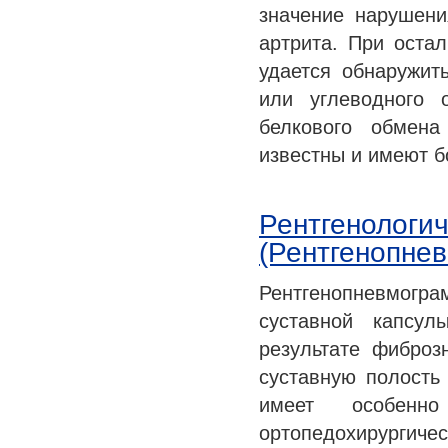
значение нарушени
артрита. При оста
удается обнаружит
или углеводного 
белкового обмена
известны и имеют 
Рентгенологи
(Рентгенопне
Рентгенопневмогра
суставной капсул
результате фиброз
суставную полость 
имеет особенн
ортопедохирурги