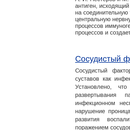
антиген, исходящий
Медицина сегодня
на соединительную 
Новые шаги
центральную нервну
процессов иммуноге
процессов и создае
Сосудистый ф
Сосудистый факто
суставов как инфе
Установлено, что
развертывания п
инфекционном нес
нарушение прониц
развития воспал
поражением сосудо