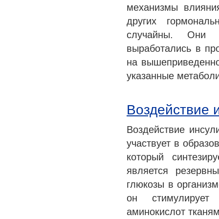
механизмы влияни
других гормональ
случайны. Они 
выработались в пр
на вышеприведенно
указанные метабол
Воздействие и
Воздействие инсули
участвует в образо
который синтезир
является резервн
глюкозы в организм
он стимулирует 
аминокислот тканям