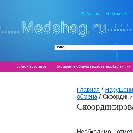
Главная
Карта сайта
Болезни суставов
Нарушение обмена веществ: профилактика
Главная
/
Нарушени
обмена
/
Скоордини
Скоординирова
Необходимо отмет