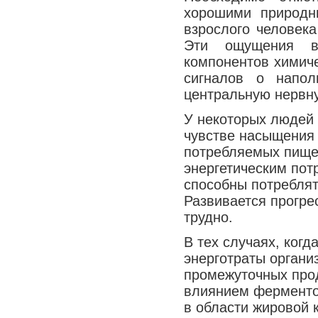
хорошими природн
взрослого человека
Эти ощущения во
компонентов химиче
сигналов о напол
центральную нервну
У некоторых людей
чувстве насыщения 
потребляемых пищев
энергетическим пот
способны потреблят
Развивается прогре
трудно.
В тех случаях, ког
энерготраты органи
промежуточных про
влиянием ферментов
в области жировой к