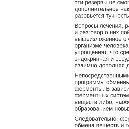
эти резервы не смо
Медицина сегодня
дополнительное нак
Новые шаги
разовьется тучность
Вопросы лечения, р
и разговор о них п
вышеизложенное о 
организме человека
упрощения), что ср
эндокринная и сосу
взаимно дополняя д
Непосредственными
программы обменны
ферменты. В зависи
ферментных систем 
веществ либо, наоб
образованием новых
Следовательно, фе
обмена веществ и т