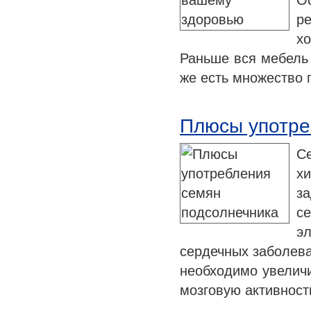
О
р
х
Раньше вся мебель 
же есть множество 
Плюсы употре
С
х
з
се
э
сердечных заболева
необходимо увеличи
мозговую активност