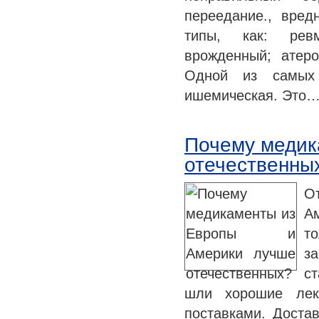
переедание., вред
типы, как: ревм
врожденный; атеро
Одной из самых 
ишемическая. Это
Почему медик
отечественны
О
Ам
то
з
ст
шли хорошие лек
поставками. Доста