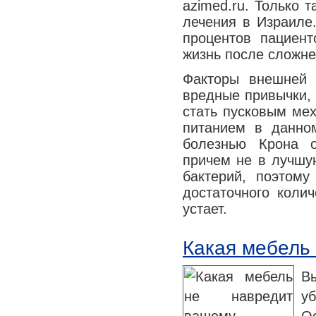
azimed.ru. Только 
Медицина сегодня
лечения в Израиле.
Новые шаги
процентов пациен
жизнь после сложн
Факторы внешней с
вредные привычки, 
стать пусковым ме
питанием в данном
болезнью Крона о
причем не в лучшу
бактерий, поэтому
достаточного коли
устает.
Какая мебель
В
у