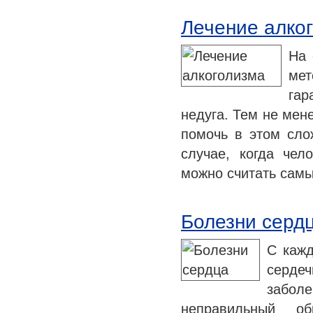
Лечение алко
На 
мет
гар
недуга. Тем не мен
помочь в этом сло
случае, когда чел
можно считать са
Болезни серд
С каж
серде
заболе
неправильный об