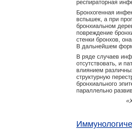
респираторная инфе
Бронхогенная инфек
вспышек, а при про
бронхиальном дере
повреждение бронхи
стенки бронхов, он
В дальнейшем форм
В ряде случаев ин
отсутствовать, и п
влиянием различных
структурную перест
бронхиального эпит
параллельно развив
«
Иммунологиче