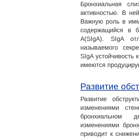
Бронхиальная сли
активностью. В не
Важную роль в имм
содержащийся в б
A(SIgA). SIgA от
называемого секр
SIgA устойчивость 
имеются продуциру
Развитие обс
Развитие обструк
изменениями стен
бронхиальном д
изменениями бронх
приводит к снижен