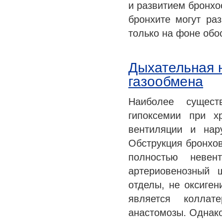
и развитием бронхо
бронхите могут раз
только на фоне обо
Дыхательная 
газообмена
Наиболее сущест
гипоксемии при х
вентиляции и нар
Обструкция бронхо
полностью невен
артериовенозный 
отделы, не оксиген
является коллат
анастомозы. Однак