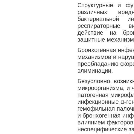
Структурные и фу
различных вред
бактериальной и
респираторные в
действие на бро
защитные механизм
Бронхогенная инфек
механизмов и наруш
преобладанию скоро
элиминации.
Безусловно, возник
микроорганизма, и 
патогенная микрофло
инфекционные α-ген
гемофильная палочк
и бронхогенная инф
влиянием факторов,
неспецифические з