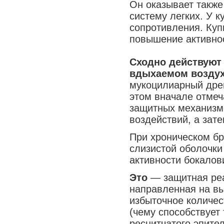
Он оказывает также
Медицина сегодня
систему легких. У 
Новые шаги
сопротивления. Куп
повышение активно
Сходно действуют
вдыхаемом воздух
мукоцилиарный дре
этом вначале отмеч
защитных механизм
воздействий, а зат
При хроническом бр
слизистой оболочки
активности бокалов
Это
— защитная реа
направленная на в
избыточное количес
(чему способствует
реснитчатого эпите