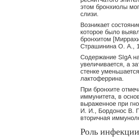
этом бронхиолы мог
слизи.
Возникает состояни
которое было выяв
бронхитом [Миррахи
Страшинина О. А., 19
Содержание SIgA на
увеличивается, а з
стенке уменьшается
лактоферрина.
При бронхите отмеч
иммунитета, в осно
выраженное при гной
И. И., Бордонос В. 
вторичная иммуноло
Роль инфекци