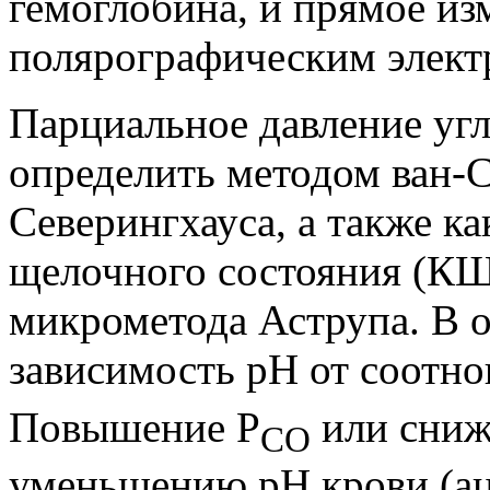
гемоглобина, и прямое из
полярографическим элект
Парциальное давление уг
определить методом ван-
Северингхауса, а также ка
щелочного состояния (КЩ
микрометода Аструпа. В 
зависимость рН от соотн
Повышение Р
или сниж
СО
уменьшению рН крови (аци