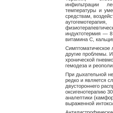
инфильтрации ле
температуры и уме
средствам, воздейс
аутогемотерапи
физиотерапевти
индуктотермия — 8
витамина С, кальци
Симптоматическое л
другие проблемы. И
хронической пневм
гемодеза и реополи
При дыхательной не
редко и является с
двустороннего расп
оксигенотерапию 3
аналептики (камфор
выраженной интокси
Антидистрофические