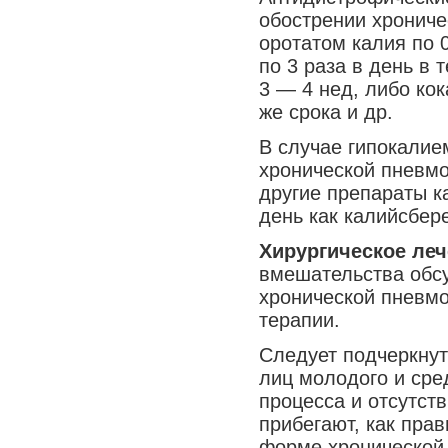
обострении хрониче
Медицина сегодня
оротатом калия по 0
Новые шаги
по 3 раза в день в 
3 — 4 нед, либо кок
же срока и др.
В случае гипокалие
хронической пневмон
другие препараты к
день как калийсбер
Хирургическое леч
вмешательства обс
хронической пневм
терапии.
Следует подчеркнут
лиц молодого и сре
процесса и отсутст
прибегают, как пра
форме хронической