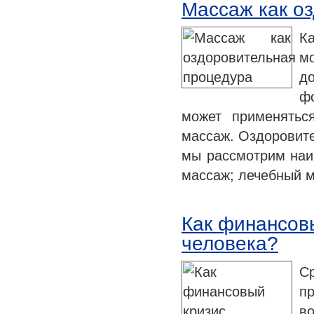
Массаж как о
К
м
до
фо
может применятьс
массаж. Оздоровите
мы рассмотрим наи
массаж; лечебный 
Как финансовы
человека?
С
п
в