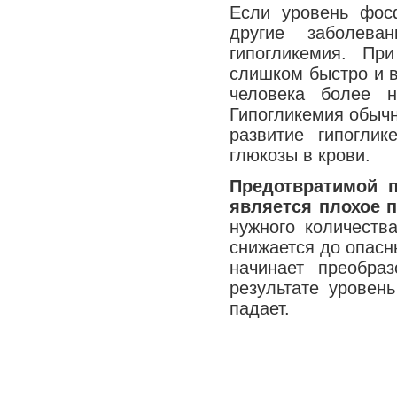
Если уровень фос
другие заболева
гипогликемия. Пр
слишком быстро и в
человека более н
Гипогликемия обычн
развитие гипогли
глюкозы в крови.
Предотвратимой 
является плохое 
нужного количеств
снижается до опасн
начинает преобра
результате уровен
падает.