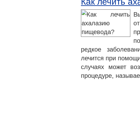
Как лечить а
В
о
п
п
редкое заболеван
лечится при помощи
случаях может во
процедуре, называ