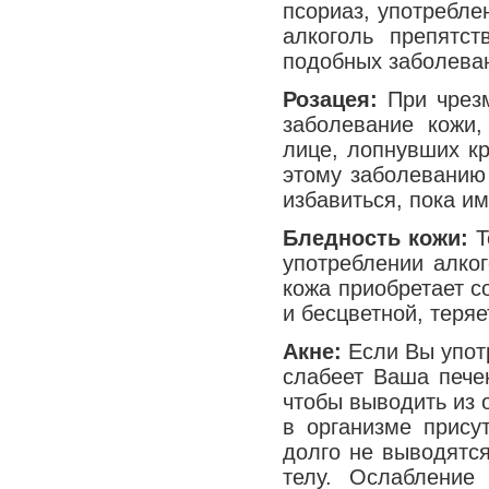
псориаз, употреблен
алкоголь препятс
подобных заболева
Розацея:
При чрезм
заболевание кожи
лице, лопнувших кр
этому заболеванию 
избавиться, пока и
Бледность кожи:
Т
употреблении алког
кожа приобретает с
и бесцветной, теряе
Акне:
Если Вы упот
слабеет Ваша печен
чтобы выводить из 
в организме прису
долго не выводятся
телу. Ослабление