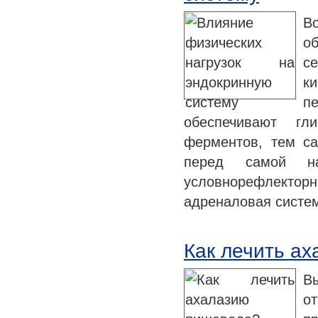
В
об
с
к
п
обеспечивают гли
ферментов, тем с
перед самой на
условнорефлектор
адреналовая систе
Как лечить а
В
о