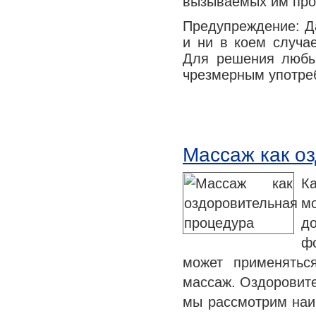
вызываемых им про
Предупреждение: Да
и ни в коем случа
Для решения любы
чрезмерным употреб
Массаж как о
К
м
до
фо
может применятьс
массаж. Оздоровите
мы рассмотрим наи