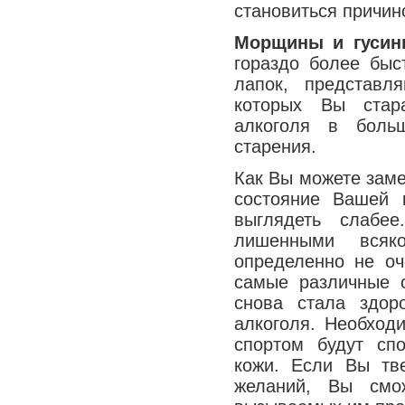
становиться причин
Морщины и гусин
гораздо более быс
лапок, представл
которых Вы стара
алкоголя в больш
старения.
Как Вы можете заме
состояние Вашей 
выглядеть слабе
лишенными всяко
определенно не оч
самые различные 
снова стала здор
алкоголя. Необход
спортом будут сп
кожи. Если Вы тв
желаний, Вы смож