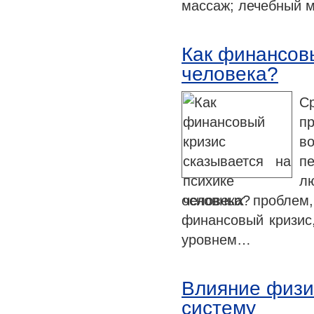
массаж; лечебный 
Как финансовы
человека?
С
п
в
п
лю
основных проблем,
финансовый кризис,
уровнем…
Влияние физи
систему