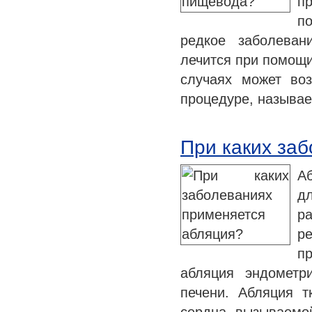
п
п
редкое заболеван
лечится при помощи
случаях может во
процедуре, называ
При каких за
А
д
р
р
п
абляция эндометр
печени. Абляция т