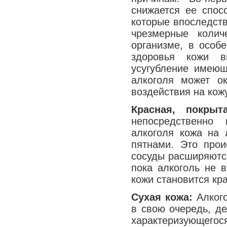
снижается ее спос
Медицина сегодня
которые впоследств
Новые шаги
чрезмерные колич
организме, в особ
здоровья кожи в
усугубление имеющ
алкоголя может ок
воздействия на кожу
Красная, покрыт
непосредственно 
алкоголя кожа на 
пятнами. Это прои
сосуды расширяются
пока алкоголь не в
кожи становится кра
Сухая кожа:
Алкого
в свою очередь, де
характеризующего