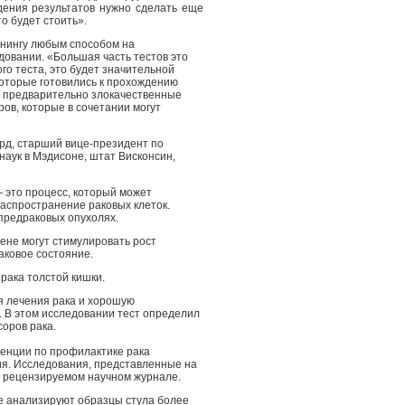
дения результатов нужно сделать еще
то будет стоить».
инингу любым способом на
довании. «Большая часть тестов это
го теста, это будет значительной
которые готовились к прохождению
ла предварительно злокачественные
ов, которые в сочетании могут
ард, старший вице-президент по
наук в Мэдисоне, штат Висконсин,
 это процесс, который может
аспространение раковых клеток.
предраковых опухолях.
гене могут стимулировать рост
аковое состояние.
рака толстой кишки.
я лечения рака и хорошую
. В этом исследовании тест определил
соров рака.
енции по профилактике рака
ия. Исследования, представленные на
в рецензируемом научном журнале.
ое анализируют образцы стула более