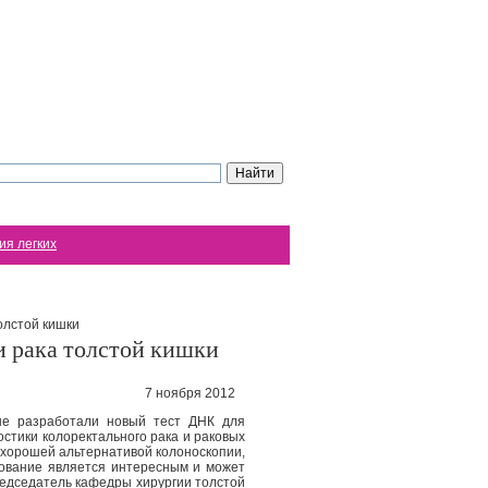
ия легких
олстой кишки
 рака толстой кишки
7 ноября 2012
ые разработали новый тест ДНК для
остики колоректального рака и раковых
ь хорошей альтернативой колоноскопии,
дование является интересным и может
редседатель кафедры хирургии толстой