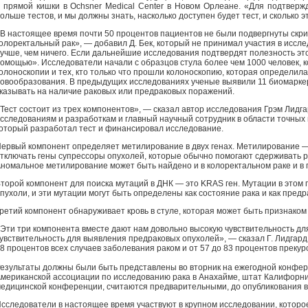
 прямой кишки в Ochsner Medical Center в Новом Орлеане. «Для подтверж
ольше тестов, и мы должны знать, насколько доступен будет тест, и сколько э
В настоящее время почти 50 процентов пациентов не были подвергнуты скр
олоректальный рак», — добавил Д. Бек, который не принимал участия в иссле
учше, чем ничего. Если дальнейшие исследования подтвердят полезность это
омощью». Исследователи начали с образцов стула более чем 1000 человек, 
олоноскопии и тех, кто только что прошли колоноскопию, которая определи
овообразования. В предыдущих исследованиях ученые выявили 11 биомаркер
казывать на наличие раковых или предраковых поражений.
Тест состоит из трех компонентов», — сказал автор исследования Грэм Лидг
сследованиям и разработкам и главный научный сотрудник в области точных 
оторый разработал тест и финансировал исследование.
ервый компонент определяет метилирование в двух генах. Метилирование —
тключать гены супрессоры опухолей, которые обычно помогают сдерживать р
номальное метилирование может быть найдено и в колоректальном раке и в 
торой компонент для поиска мутаций в ДНК — это KRAS ген. Мутации в этом 
пухоли, и эти мутации могут быть определены как состояние рака и как предр
ретий компонент обнаруживает кровь в стуле, которая может быть признаком 
Эти три компонента вместе дают нам довольно высокую чувствительность дл
увствительность для выявления предраковых опухолей», — сказал Г. Лидгард
8 процентов всех случаев заболевания раком и от 57 до 83 процентов прекур
езультаты должны были быть представлены во вторник на ежегодной конфер
мериканской ассоциации по исследованию рака в Анахайме, штат Калифорн
едицинской конференции, считаются предварительными, до опубликования 
сследователи в настоящее время участвуют в крупном исследовании, котор