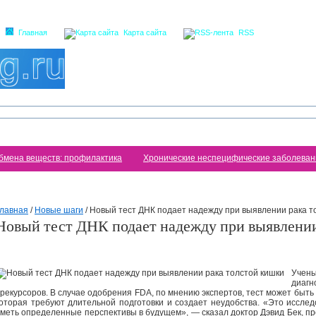
Главная
Карта сайта
RSS
бмена веществ: профилактика
Хронические неспецифические заболеван
лавная
/
Новые шаги
/
Новый тест ДНК подает надежду при выявлении рака т
Новый тест ДНК подает надежду при выявлении
Учен
диагн
рекурсоров. В случае одобрения FDA, по мнению экспертов, тест может быт
оторая требуют длительной подготовки и создает неудобства. «Это иссле
меть определенные перспективы в будущем», — сказал доктор Дэвид Бек, п