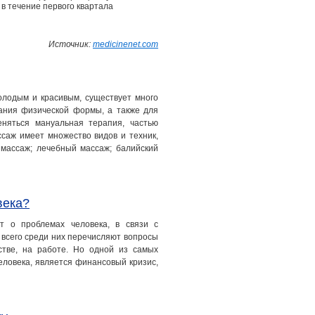
 в течение первого квартала
Источник:
medicinenet.com
олодым и красивым, существует много
ания физической формы, а также для
еняться мануальная терапия, частью
саж имеет множество видов и техник,
массаж; лечебный массаж; балийский
века?
т о проблемах человека, в связи с
 всего среди них перечисляют вопросы
тве, на работе. Но одной из самых
еловека, является финансовый кризис,