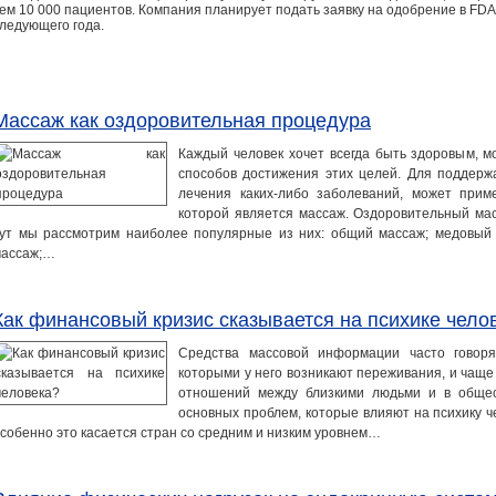
ем 10 000 пациентов. Компания планирует подать заявку на одобрение в FDA
ледующего года.
Массаж как оздоровительная процедура
Каждый человек хочет всегда быть здоровым, м
способов достижения этих целей. Для поддерж
лечения каких-либо заболеваний, может прим
которой является массаж. Оздоровительный мас
ут мы рассмотрим наиболее популярные из них: общий массаж; медовый 
массаж;…
Как финансовый кризис сказывается на психике чело
Средства массовой информации часто говоря
которыми у него возникают переживания, и чаще
отношений между близкими людьми и в общес
основных проблем, которые влияют на психику ч
собенно это касается стран со средним и низким уровнем…