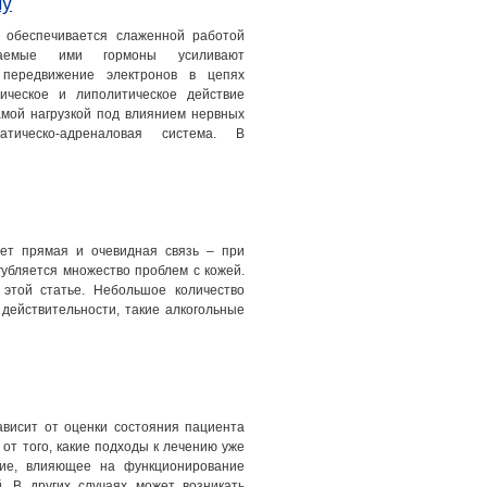
му
 обеспечивается слаженной работой
ваемые ими гормоны усиливают
 передвижение электронов в цепях
ическое и липолитическое действие
амой нагрузкой под влиянием нервных
атическо-адреналовая система. В
ет прямая и очевидная связь – при
губляется множество проблем с кожей.
этой статье. Небольшое количество
 действительности, такие алкогольные
висит от оценки состояния пациента
 от того, какие подходы к лечению уже
ние, влияющее на функционирование
. В других случаях может возникать