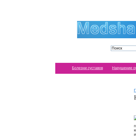
Болезни суставов
Нарушение о
Г
п
к
и