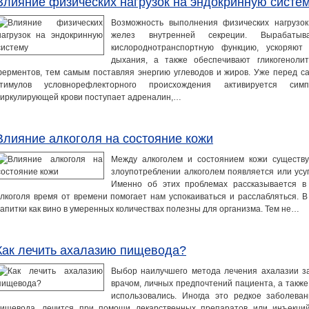
Влияние физических нагрузок на эндокринную систе
Возможность выполнения физических нагрузок
желез внутренней секреции. Вырабаты
кислороднотранспортную функцию, ускоряют
дыхания, а также обеспечивают гликогенолит
ерментов, тем самым поставляя энергию углеводов и жиров. Уже перед с
стимулов условнорефлекторного происхождения активируется симп
иркулирующей крови поступает адреналин,…
Влияние алкоголя на состояние кожи
Между алкоголем и состоянием кожи существу
злоупотреблении алкоголем появляется или усу
Именно об этих проблемах рассказывается в 
лкоголя время от времени помогает нам успокаиваться и расслабляться. В
апитки как вино в умеренных количествах полезны для организма. Тем не…
Как лечить ахалазию пищевода?
Выбор наилучшего метода лечения ахалазии за
врачом, личных предпочтений пациента, а также
использовались. Иногда это редкое заболева
ищевода, лечится при помощи лекарственных препаратов или инъекций