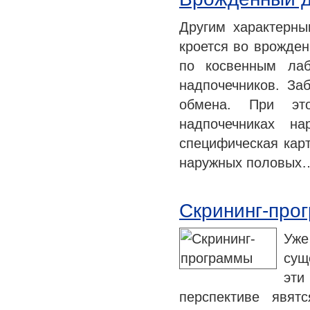
Другим характерны
кроется во врожден
по косвенным лаб
надпочечников. За
обмена. При эт
надпочечниках на
специфическая кар
наружных половых
Скрининг-про
Уже
сущ
эт
перспективе явя