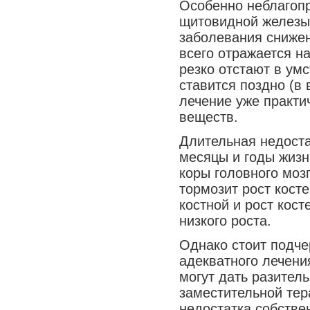
Особенно неблагопр
Медицина сегодня
щитовидной железы 
Новые шаги
заболевания сниже
всего отражается на
резко отстают в ум
ставится поздно (в
лечение уже практи
веществ.
Длительная недост
месяцы и годы жиз
коры головного моз
тормозит рост кост
костной и рост кост
низкого роста.
Однако стоит подче
адекватного лечени
могут дать разител
заместительной тер
недостатка собстве