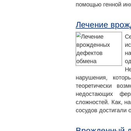
помощью генной ин
Лечение врож
С
и
н
о
Не
нарушения, кото
теоретически воз
недостающих фер
сложностей. Как, н
сосудов достигали
Врожденный д