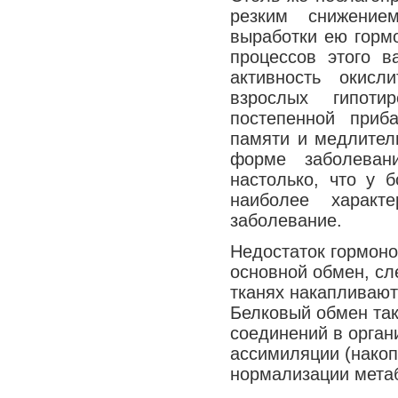
резким снижение
выработки ею горм
процессов этого в
активность окисл
взрослых гипоти
постепенной приб
памяти и медлитель
форме заболеван
настолько, что у 
наиболее характ
заболевание.
Недостаток гормоно
основной обмен, сл
тканях накапливают
Белковый обмен так
соединений в орган
ассимиляции (накоп
нормализации метаб