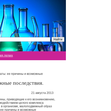
ия легких
аты: ее причины и возможные
жные последствия.
21 августа 2013
ны, приводящие к его возникновению,
имодействием целого комплекса
а в
организме, малоподвижный образ