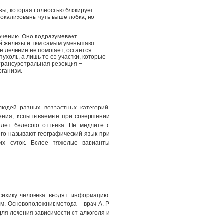
зы, которая полностью блокирует
окализованы чуть выше лобка, но
ечению. Оно подразумевает
ой железы и тем самым уменьшают
е лечение не помогает, остается
ухоль, а лишь те ее участки, которые
трансуретральная резекция −
рганизм.
людей разных возрастных категорий.
ения, испытываемые при совершении
налет белесого оттенка. Не медлите с
его называют географический язык при
ких суток. Более тяжелые варианты
сихику человека вводят информацию,
. Основоположник метода – врач А. Р.
для лечения зависимости от алкоголя и