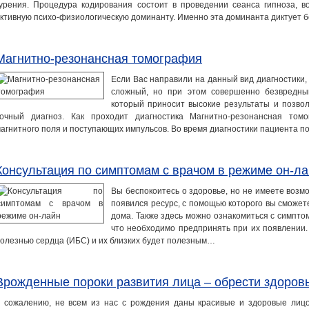
урения. Процедура кодирования состоит в проведении сеанса гипноза, в
ктивную психо-физиологическую доминанту. Именно эта доминанта диктует 
Магнитно-резонансная томография
Если Вас направили на данный вид диагностики,
сложный, но при этом совершенно безвредный
который приносит высокие результаты и позво
точный диагноз. Как проходит диагностика Магнитно-резонансная то
агнитного поля и поступающих импульсов. Во время диагностики пациента 
Консультация по симптомам с врачом в режиме он-л
Вы беспокоитесь о здоровье, но не имеете возм
появился ресурс, с помощью которого вы сможет
дома. Также здесь можно ознакомиться с симпто
что необходимо предпринять при их появлении
олезнью сердца (ИБС) и их близких будет полезным…
Врожденные пороки развития лица – обрести здоров
 сожалению, не всем из нас с рождения даны красивые и здоровые лицо