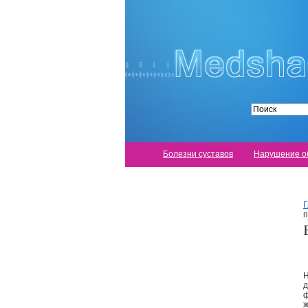
Болезни суставов
Нарушение о
Г
п
Н
д
ф
ж