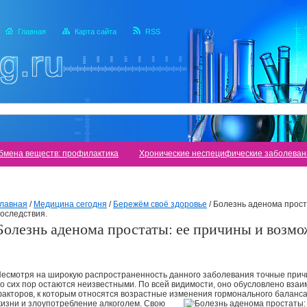
Главная
Карта сайта
RSS
бмена веществ: профилактика
Хронические неспецифические заболеван
лавная
/
Медицина сегодня
/
Бережём своё здоровье
/
Болезнь аденома прост
оследствия.
Болезнь аденома простаты: ее причины и возмо
есмотря на широкую распространенность данного заболевания точные причи
о сих пор остаются неизвестными. По всей видимости, оно обусловлено вза
акторов, к которым относятся возрастные изменения гормонального баланс
изни и злоупотребление алкоголем. Свою