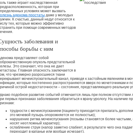
оль также играет наследственная
редрасположенность, которая при
пределенных условиях может вызвать
олезнь аденома простаты
даже у молодых
ужчин. К счастью, данный недуг относится к
ислу тех, которые можно эффективно
странить при помощи современных методов
ечения.
Сущность заболевания и
способы борьбы с ним
денома представляет собой
оброкачественную опухоль предстательной
елезы. Это означает, что она не дает
етастазы. Главная опасность заключается в
ом, что чрезмерно разросшиеся ткани
ерекрывают мочеиспускательный канал, приводя к застойным явлениям в моч
нфекции, которые постепенно распространяются вверх по мочеточникам и по
ричиной острой недостаточности – состояния, представляющего реальную уг
днако подобное развитие событий отмечается лишь при полном отсутствии л
ри первых признаках заболевания обратиться к врачу-урологу. На наличие
ризнаки:
трудности с мочеиспусканием (пациенту приходится прилагать дополни
это мочевой пузырь опорожняется не полностью);
нарушение ритма мочеиспускания (позывы становятся более частыми, 
носят неотложный характер);
ослабление струи (напор заметно слабеет, в результате чего она падае
переходит в капанье или вообще исчезает).