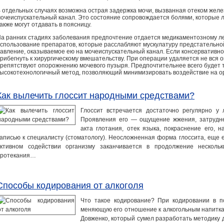
 отдельных случаях возможна острая задержка мочи, вызванная отеком желе
очеиспускательный канал. Это состояние сопровождается болями, которые л
акже могут отдавать в поясницу.
а ранних стадиях заболевания предпочтение отдается медикаментозному л
спользование препаратов, которые расслабляют мускулатуру предстательн
авление, оказываемое ею на мочеиспускательный канал. Если консервативно
рибегнуть к хирургическому вмешательству. При операции удаляется не вся оп
репятствуют опорожнению мочевого пузыря. Предпочтительнее всего будет 
ысокотехнологичный метод, позволяющий минимизировать воздействие на о
Как вылечить глоссит народными средствами?
Глоссит встречается достаточно регулярно у 
Проявления его — ощущение жжения, затрудн
акта глотания, отек языка, покраснение его, 
аписью к специалисту (стоматологу). Неосложненная форма глоссита, еще 
ктивном содействии организму заканчивается в продолжение несколь
протекания…
Способы кодирования от алкоголя
Что такое кодирование? При кодировании в п
меняющую его отношение к алкогольным напиткам
Довженко, который сумел разработать методику 