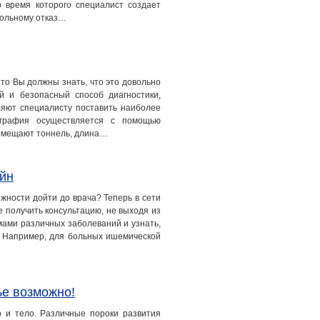
о время которого специалист создает
больному отказ…
 то Вы должны знать, что это довольно
 и безопасный способ диагностики,
ляют специалисту поставить наиболее
мография осуществляется с помощью
помещают тоннель, длина…
айн
ожности дойти до врача? Теперь в сети
е получить консультацию, не выходя из
мами различных заболеваний и узнать,
. Например, для больных ишемической
ье возможно!
 и тело. Различные пороки развития