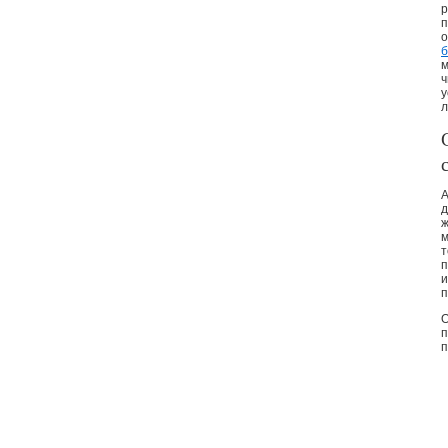
р
п
о
б
м
ч
у
л
А
д
ж
м
т
п
и
п
О
п
п