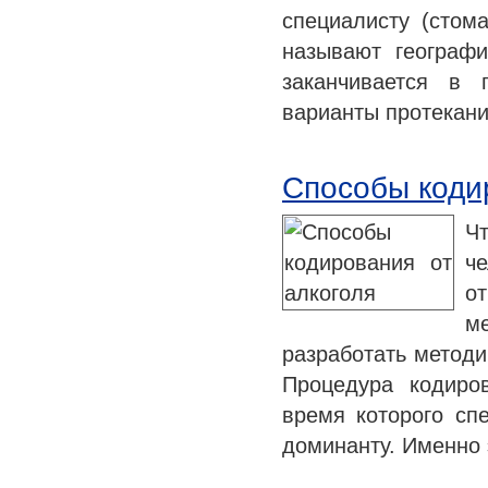
специалисту (стом
называют географи
заканчивается в 
варианты протекан
Способы коди
Ч
ч
о
м
разработать методи
Процедура кодиро
время которого сп
доминанту. Именно 