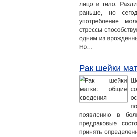
лицо и тело. Разл
раньше, но сегод
употребление мол
стрессы способству
одним из врожденны
Но…
Рак шейки ма
Ш
с
о
п
появлению в бол
предраковые сост
принять определен