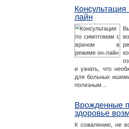
Консультация 
лайн
В
во
р
ко
о
и узнать, что нео
для больных ишеми
полезным…
Врожденные п
здоровье воз
К сожалению, не в