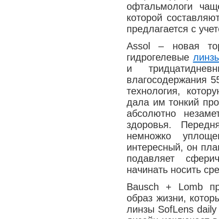
офтальмологи чащ
Медицина сегодня
которой составляю
Новые шаги
предлагается с уче
As­sol – новая т
гидрогелевые
линз
и тридцатидне
влагосодержания 55%
технология, котор
дала им тонкий про
абсолютно незаме
здоровья. Передняя
немножко уплоще
интересный, он пла
подавляет сфери
начинать носить сре
Bausch + Lomb пр
образ жизни, котор
линзы SofLens dail