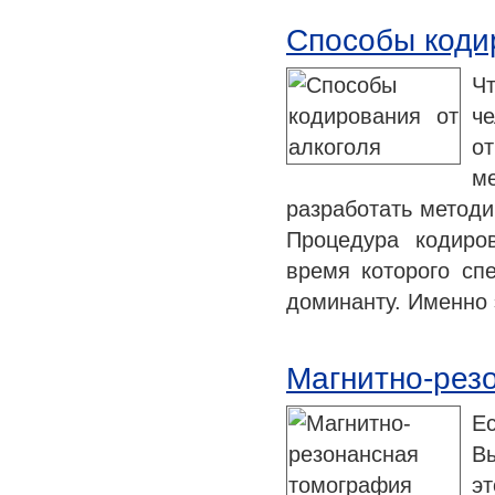
Способы коди
Ч
ч
о
м
разработать методи
Процедура кодиро
время которого сп
доминанту. Именно 
Магнитно-рез
Е
Вы
э