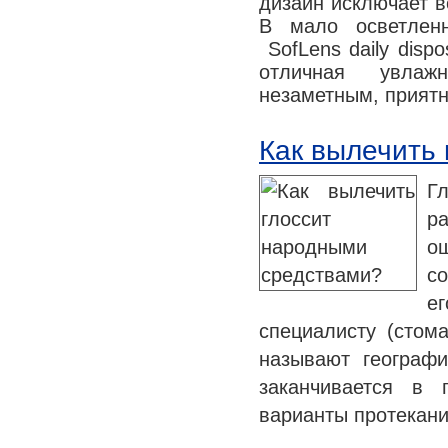
дизайн исключает в
В мало осветлен
SofLens daily disp
отличная увлаж
незаметным, прият
Как вылечить
Г
р
о
со
ег
специалисту (стом
называют географи
заканчивается в 
варианты протекан