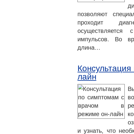
ди
позволяют специа
проходит диагн
осуществляется 
импульсов. Во вр
длина…
Консультация 
лайн
В
во
р
ко
о
и узнать, что нео