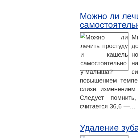
Можно ли леч
самостоятель
М
д
н
н
с
повышением темпе
слизи, изменением
Следует помнить
считается 36,6 —…
Удаление зуб