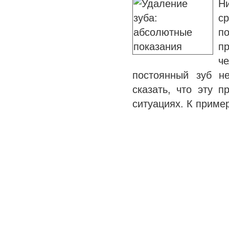
Н
с
по
п
ч
постоянный зуб н
сказать, что эту 
ситуациях. К приме