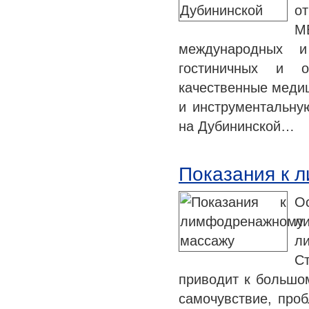
о
М
международных и
гостиничных и о
качественные медиц
и инструментальну
на Дубининской…
Показания к 
О
л
л
С
приводит к большом
самочувствие, проб