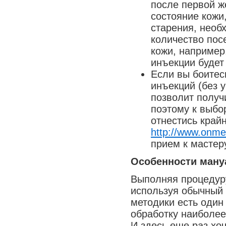
после первой ж
Медицина сегодня
состояние кожи
Новые шаги
старения, необ
количество пос
кожи, например
инъекции будет
Если вы боитес
инъекций (без 
позволит получ
поэтому к выбо
отнестись край
http://www.onme
прием к мастер
Особенности ману
Выполняя процедуру
используя обычный 
методики есть один
обработку наиболее 
И здесь еще раз хо