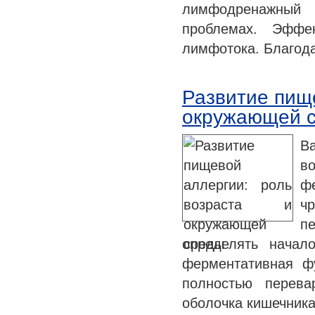
лимфодренажный 
проблемах. Эффе
лимфотока. Благод
Развитие пище
окружающей 
Ва
в
ф
ч
п
определять начал
ферментативная ф
полностью перева
оболочка кишечник