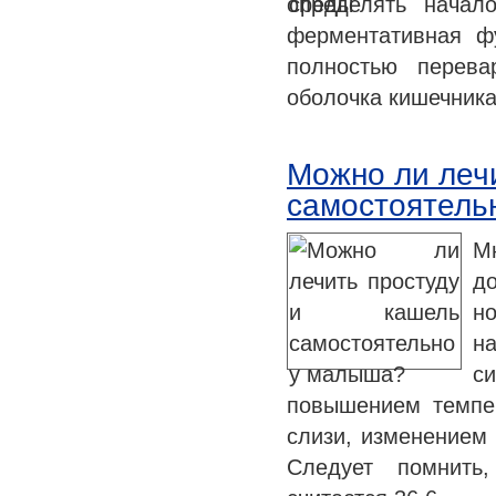
определять начал
ферментативная ф
полностью перева
оболочка кишечник
Можно ли леч
самостоятель
М
д
н
н
с
повышением темпе
слизи, изменением
Следует помнить