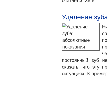
считается 36,6 —…
Удаление зуб
Н
с
по
п
ч
постоянный зуб н
сказать, что эту 
ситуациях. К приме