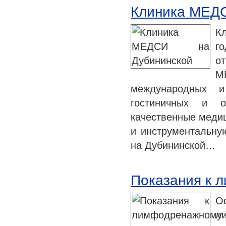
Клиника МЕДС
К
го
о
М
международных и
гостиничных и о
качественные медиц
и инструментальну
на Дубининской…
Показания к 
О
л