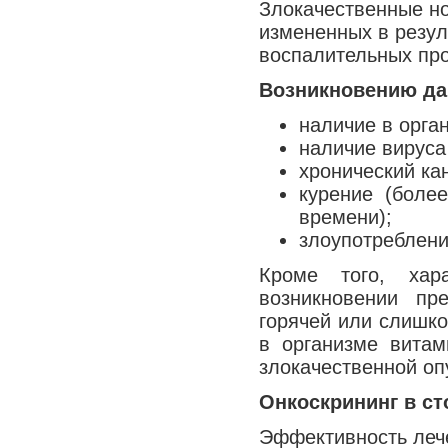
Злокачественные но
Медицина сегодня
измененных в резул
Новые шаги
воспалительных про
Возникновению да
наличие в орга
наличие вируса 
хронический ка
курение (боле
времени);
злоупотреблени
Кроме того, хар
возникновении пр
горячей или слишко
в организме витам
злокачественной оп
Онкоскрининг в ст
Эффективность леч