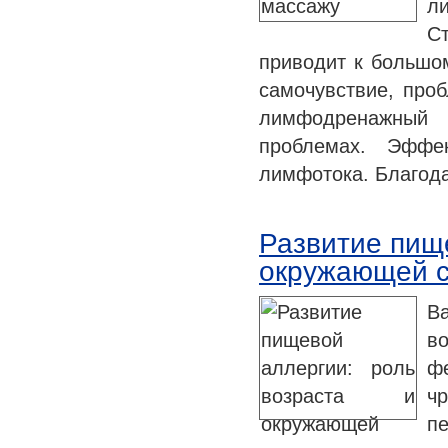
л
С
приводит к большом
самочувствие, проб
лимфодренажный 
проблемах. Эффе
лимфотока. Благод
Развитие пище
окружающей 
Ва
в
ф
ч
п