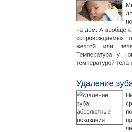
М
д
н
на дом. А вообще к
сопровождаемых 
желтой или зеле
Температура у но
температурой тела 
Удаление зуб
Н
с
по
п
ч