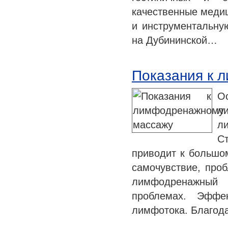
качественные медиц
и инструментальну
на Дубининской…
Показания к 
О
л
л
С
приводит к большом
самочувствие, проб
лимфодренажный 
проблемах. Эффе
лимфотока. Благод