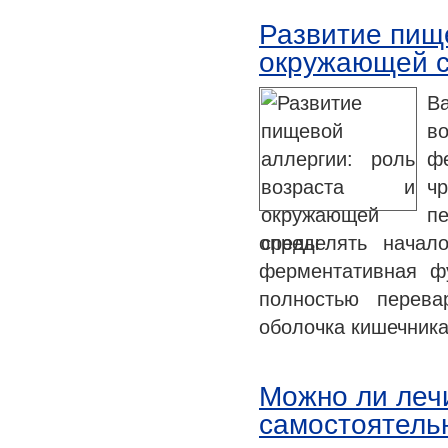
Развитие пище
окружающей 
Ва
в
ф
ч
п
определять начал
ферментативная ф
полностью перева
оболочка кишечник
Можно ли леч
самостоятель