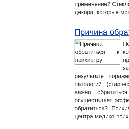
применение? Стекл
декора, которые мо
Причина обрат
П
к
п
з
результате пораж
патологий (старч
важно обратиться
осуществляет эффе
обратиться? Психи
центра медико-пси