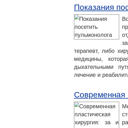
Показания по
В
п
о
з
терапевт, либо хир
медицины, котора
дыхательными пут
лечение и реабилит
Современная п
М
с
р