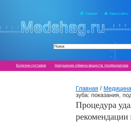
Главная
Карта сайта
Болезни суставов
Нарушение обмена веществ: профилактика
Главная
/
Медицина
зуба: показания, п
Процедура удал
рекомендации 