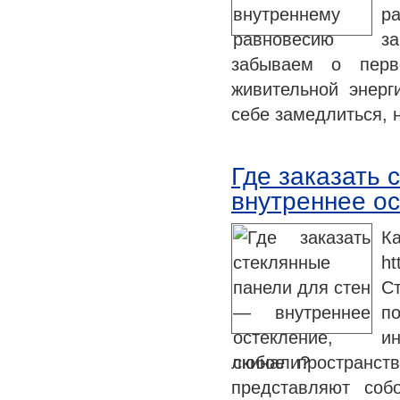
р
з
забываем о перв
живительной энерг
себе замедлиться,
Где заказать 
внутреннее ос
К
ht
С
п
и
любое пространств
представляют соб