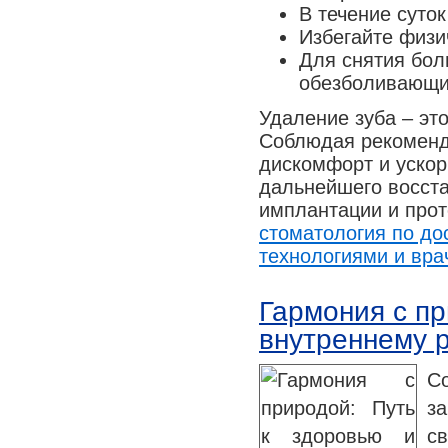
В течение суток
Избегайте физи
Для снятия бол
обезболивающи
Удаление зуба – эт
Соблюдая рекоменд
дискомфорт и ускор
дальнейшего восста
имплантации и прот
стоматология по д
технологиями и вра
Гармония с пр
внутреннему 
С
з
с