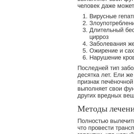
человек даже может
Вирусные гепат
Злоупотреблени
Длительный бес
цирроз
Заболевания же
Ожирение и сах
Нарушение кров
Последней тип забо
десятка лет. Ели же
признак печёночной
выполняет свои фун
других вредных вещ
Методы лечен
Полностью вылечить
что провести транс