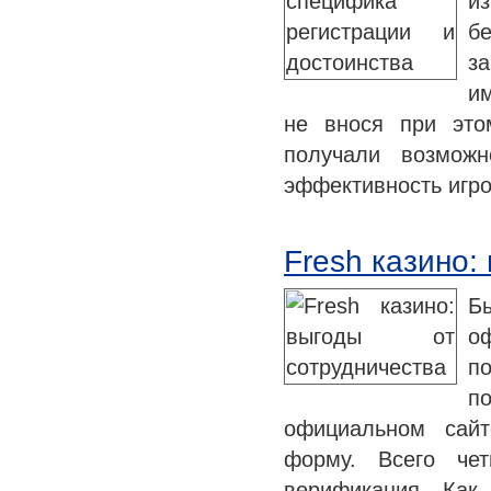
и
б
за
и
не внося при это
получали возможн
эффективность игро
Fresh казино:
Б
о
по
п
официальном сайт
форму. Всего че
верификация. Как