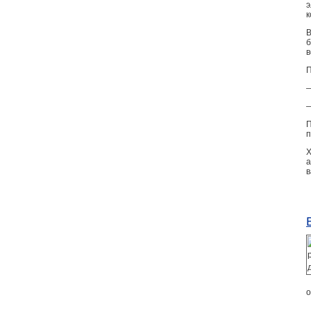
э
к
В
в
П
—
—
П
п
Х
а
в
о