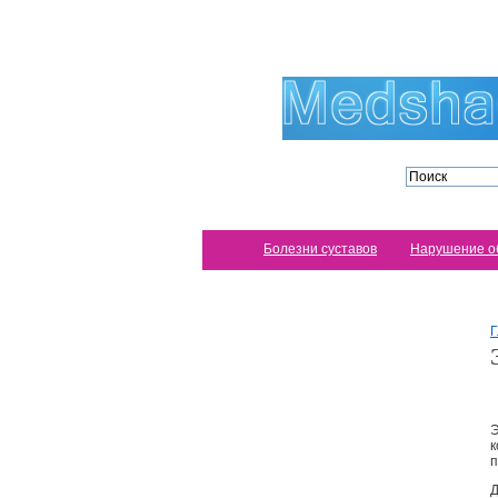
Болезни суставов
Нарушение о
Г
Э
к
п
Д