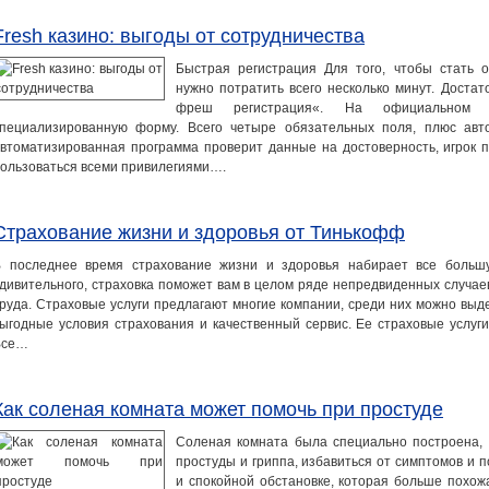
Fresh казино: выгоды от сотрудничества
Быстрая регистрация Для того, чтобы стать 
нужно потратить всего несколько минут. Достат
фреш регистрация«. На официальном 
пециализированную форму. Всего четыре обязательных поля, плюс авт
втоматизированная программа проверит данные на достоверность, игрок 
ользоваться всеми привилегиями….
Страхование жизни и здоровья от Тинькофф
 последнее время страхование жизни и здоровья набирает все большу
дивительного, страховка поможет вам в целом ряде непредвиденных случае
руда. Страховые услуги предлагают многие компании, среди них можно вы
ыгодные условия страхования и качественный сервис. Ее страховые услуг
Все…
Как соленая комната может помочь при простуде
Соленая комната была специально построена,
простуды и гриппа, избавиться от симптомов и 
и спокойной обстановке, которая больше похож