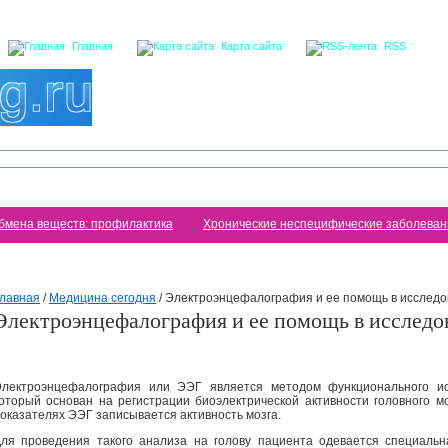
Главная
Карта сайта
RSS
бмена веществ: профилактика
Хронические неспецифические заболеван
лавная
/
Медицина сегодня
/
Электроэнцефалография и ее помощь в исследо
Электроэнцефалография и ее помощь в исследо
лектроэнцефалография или ЭЭГ является методом функционального исс
оторый основан на регистрации биоэлектрической активности головного м
оказателях ЭЭГ записывается активность мозга.
ля проведения такого анализа на голову пациента одевается специаль