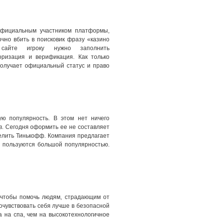
официальным участником платформы,
очно вбить в поисковик фразу «казино
сайте игроку нужно заполнить
оризация и верификация. Как только
получает официальный статус и право
ю популярность. В этом нет ничего
в. Сегодня оформить ее не составляет
делить Тинькофф. Компания предлагает
и пользуются большой популярностью.
 чтобы помочь людям, страдающим от
почувствовать себя лучше в безопасной
а на спа, чем на высокотехнологичное