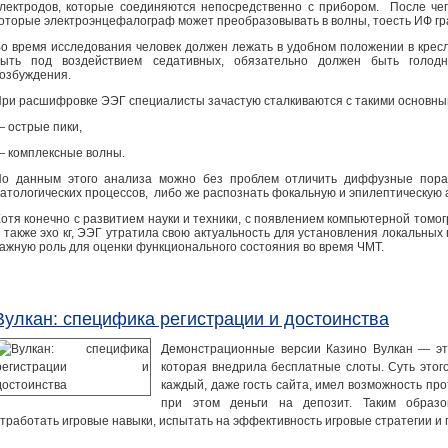
лектродов, которые соединяются непосредственно с прибором. После чег
оторые электроэнцефалограф может преобразовывать в волны, тоесть ИФ г
о время исследования человек должен лежать в удобном положении в кресл
быть под воздействием седативных, обязательно должен быть голод
озбуждения.
ри расшифровке ЭЭГ специалисты зачастую сталкиваются с такими основным
 острые пики,
 комплексные волны.
о данным этого анализа можно без проблем отличить диффузные пораж
атологических процессов, либо же распознать фокальную и эпилептическую а
отя конечно с развитием науки и техники, с появлением компьютерной томо
 также эхо кг, ЭЭГ утратила свою актуальность для установления локальных
ажную роль для оценки функционального состояния во время ЧМТ.
Вулкан: специфика регистрации и достоинства
Демонстрационные версии Казино Вулкан — эт
которая внедрила бесплатные слоты. Суть этог
каждый, даже гость сайта, имел возможность про
при этом деньги на депозит. Таким образо
тработать игровые навыки, испытать на эффективность игровые стратегии и