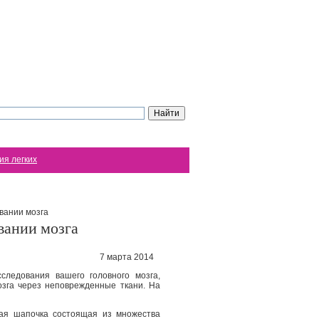
ия легких
вании мозга
вании мозга
7 марта 2014
ледования вашего головного мозга,
озга через неповрежденные ткани. На
ная шапочка состоящая из множества