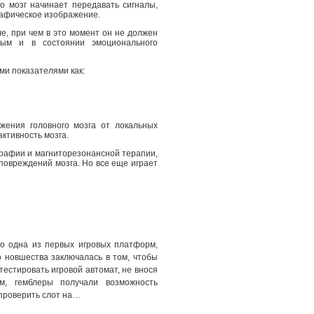
о мозг начинает передавать сигналы,
рафическое изображение.
е, при чем в это момент он не должен
ным и в состоянии эмоционального
и показателями как:
ения головного мозга от локальных
ктивность мозга.
графии и магниторезонансной терапии,
 повреждений мозга. Но все еще играет
о одна из первых игровых платформ,
о новшества заключалась в том, чтобы
тестировать игровой автомат, не внося
м, гемблеры получали возможность
 проверить слот на…