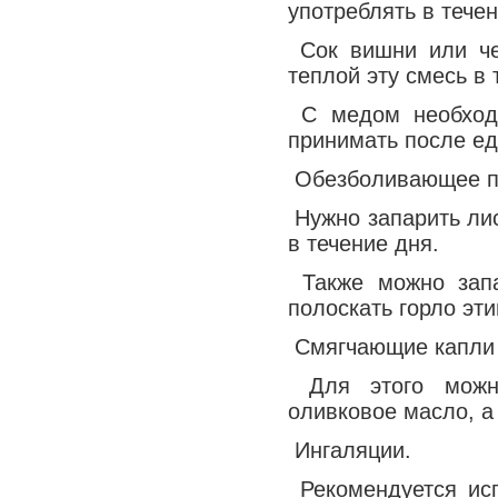
употреблять в тече
Медицина сегодня
Сок вишни или че
Новые шаги
теплой эту смесь в 
С медом необходи
принимать после ед
Обезболивающее по
Нужно запарить лис
в течение дня.
Также можно запа
полоскать горло эт
Смягчающие капли 
Для этого можно
оливковое масло, а
Ингаляции.
Рекомендуется исп