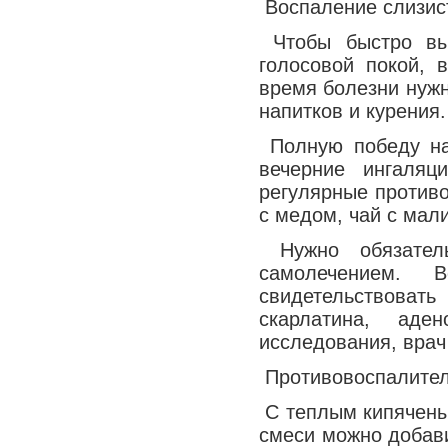
Воспаление слизист
Чтобы быстро выл
голосовой покой, 
время болезни нужн
напитков и курения.
Полную победу на
вечерние ингаляц
регулярные противо
с медом, чай с мали
Нужно обязатель
самолечением. 
свидетельствоват
скарлатина, аде
исследования, врач
Противовоспалител
С теплым кипяченым
смеси можно добави