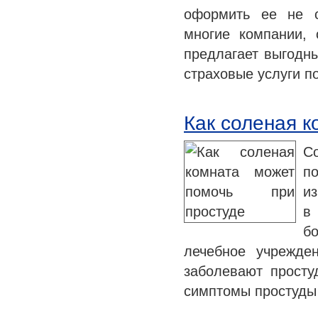
оформить ее не с
многие компании,
предлагает выгодны
страховые услуги 
Как соленая к
С
п
из
в
б
лечебное учрежде
заболевают просту
симптомы простуды