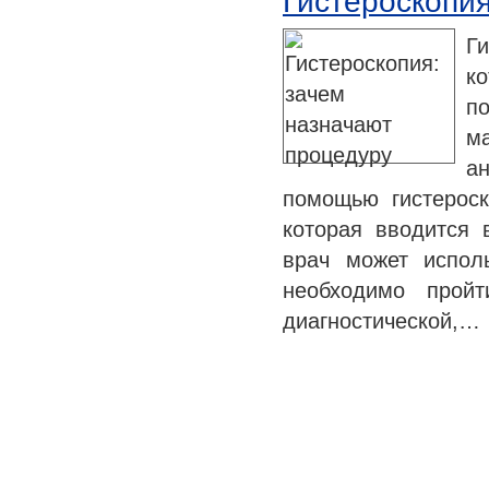
Гистероскопия
Г
к
п
м
ан
помощью гистероск
которая вводится 
врач может испол
необходимо пройт
диагностической,…