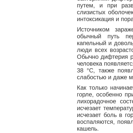
путем, и при раз
слизистых оболочек
интоксикация и пор
Источником зараж
обычный путь пер
капельный и довол
люди всех возрасто
Обычно дифтерия ро
человека появляетс
38 °С, также появ
слабостью и даже м
Как только начинае
горле, особенно пр
лихорадочное сост
исчезает температу
исчезает боль в го
воспаляются, появ
кашель.