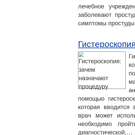
лечебное учрежде
заболевают просту
симптомы простуды
Гистероскопия
Г
к
п
м
ан
помощью гистероск
которая вводится 
врач может испол
необходимо пройт
диагностической,…