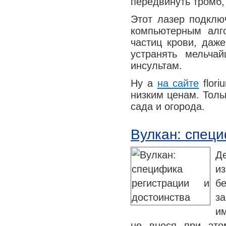
передвинуть тромб, 
Медицина сегодня
Этот лазер подклю
Новые шаги
компьютерным алг
частиц крови, да
устранять мельча
инсультам.
Ну а
на сайте
flori
низким ценам. Толь
сада и огорода.
Вулкан: специ
Д
и
б
за
и
не внося при это