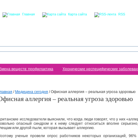
Главная
Карта сайта
RSS
бмена веществ: профилактика
Хронические неспецифические заболеван
лавная
/
Медицина сегодня
/
Офисная аллергия – реальная угроза здоровью
Офисная аллергия – реальная угроза здоровью
ританские исследователи выяснили, что когда люди говорят, что у них «алле
овольно опасный синдром и к нему следует относиться вполне серьезно
лещам или другой пыли, которая вызывает аллергию.
оэтому ученые провели опрос работников некоторых организаций, 96%