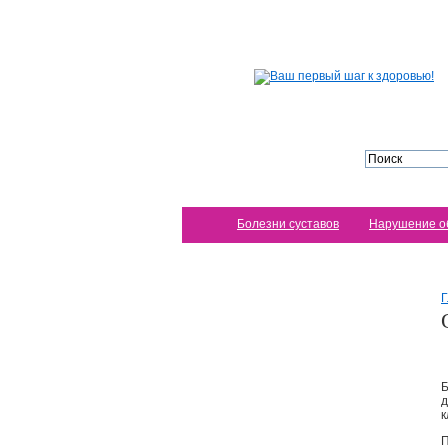
Болезни суставов
Нарушение о
Г
Б
д
к
П